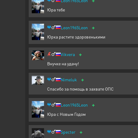
+
Leon1965Leon
Юра тебе
+
Leon1965Leon
Юрка растите здоровенькими
+
Vikvera
Внучке на удачу!
+
Nimeluk
Спасибо за помощь в захвате ОПС
+
Leon1965Leon
Юра с Новым Годом
+
Specter