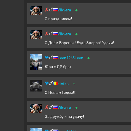
+
Vikvera
С праздником!
+
Vikvera
С Днём Варенья! Будь Здоров! Удачи!
+
Leon1965Leon
Юра с ДР брат
+
ciniks
С Новым Годом!!!
+
Vikvera
За дружбу и на удачу!