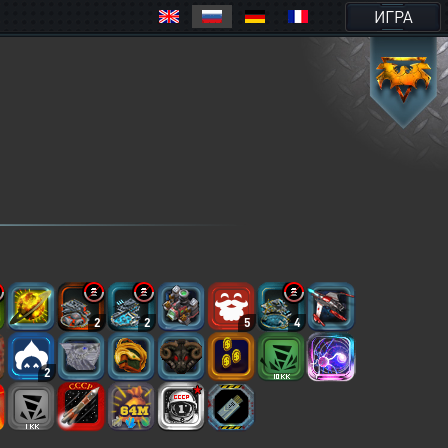
ИГРА
2
2
5
4
2