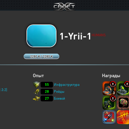
1-Yrii-1
HUMANS
2280 K / 2280 K
Опыт
Награды
55
Инфраструктура
:3:2]
28
Рейды
3
27
Боевой