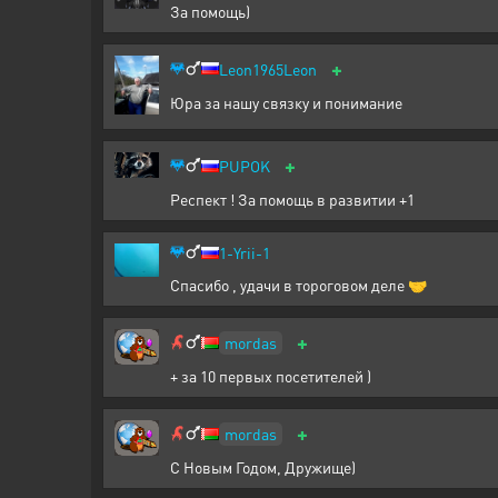
За помощь)
+
Leon1965Leon
Юра за нашу связку и понимание
+
PUPOK
Респект ! За помощь в развитии +1
1-Yrii-1
Спасибо , удачи в тороговом деле 🤝
+
mordas
+ за 10 первых посетителей )
+
mordas
С Новым Годом, Дружище)