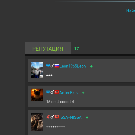
Найт
РЕПУТАЦИЯ
17
+
Leon1965Leon
+++
+
AnterKris
16 cest coooll :)
+
ISSA-NISSA
+++++++++