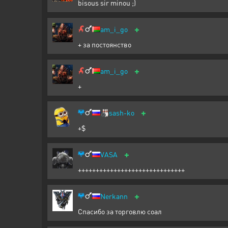
bisous sir minou ;)
+
am_i_go
+ за постоянство
+
am_i_go
+
+
🎳
sash-ko
+$
+
VASA
++++++++++++++++++++++++++++++
+
Nerkann
Спасибо за торговлю соал