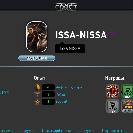
ISSA-NISSA
XERJ
ISSA NISSA
319 K / 319 K
Опыт
Награды
20
Инфраструктура
217:7]
5
Рейды
2
Боевой
и темы на форуме
Найти сообщения на форуме
Отправить сообщ