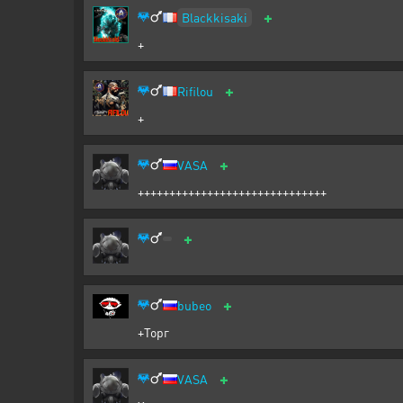
+
Blackkisaki
+
+
Rifilou
+
+
VASA
++++++++++++++++++++++++++++++
+
+
bubeo
+Торг
+
VASA