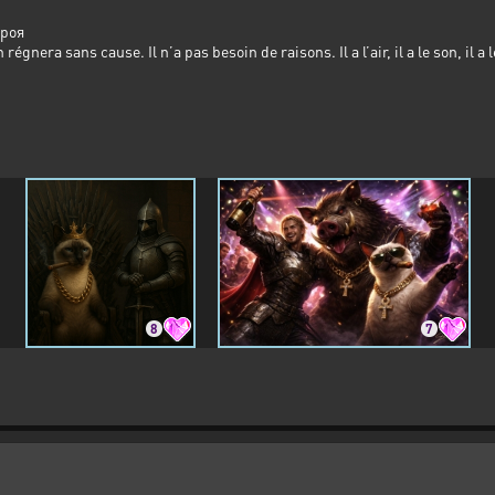
ероя
 régnera sans cause. Il n’a pas besoin de raisons. Il a l’air, il a le son, il a 
8
7