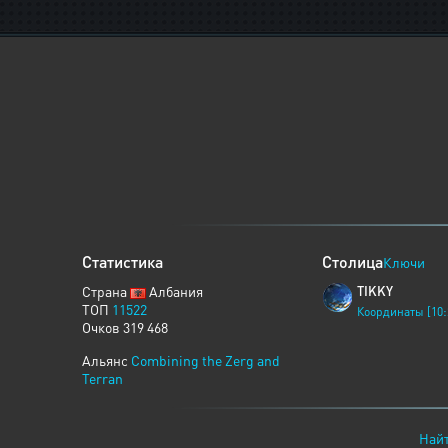
Статистика
Столица
Ключи
Страна
Албания
TIKKY
ТОП
11522
Координаты [10:
Очков 319 468
Альянс
Combining the Zerg and
Terran
Найт