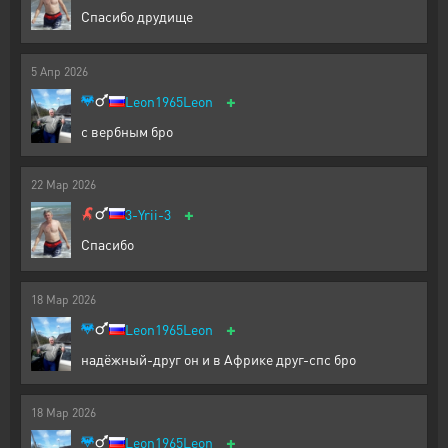
Спасибо друдище
5
Апр
2026
+
Leon1965Leon
с вербным бро
22
Мар
2026
+
3-Yrii-3
Спасибо
18
Мар
2026
+
Leon1965Leon
надёжный-друг он и в Африке друг-спс бро
18
Мар
2026
+
Leon1965Leon