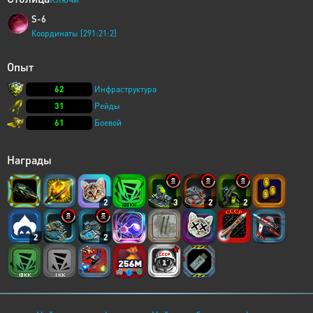
S-6
Координаты [291:21:2]
Опыт
62
Инфраструктура
31
Рейды
61
Боевой
Награды
2
3
2
2
2
2