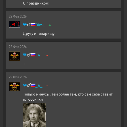
С праздником!
22
Фев
2026
+
DimL
Другу и товарищу!
22
Фев
2026
-
_A_
+++
22
Фев
2026
-
_A_
Только минусы, тем более тем, кто сам себе ставит
плюссички