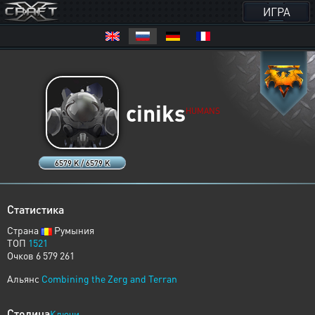
ИГРА
ciniks
HUMANS
6579 K / 6579 K
Статистика
Страна
Румыния
ТОП
1521
Очков 6 579 261
Альянс
Combining the Zerg and Terran
Столица
Ключи