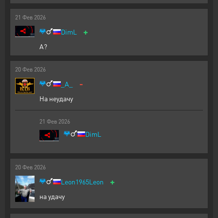
21
Фев
2026
+
DimL
А?
20
Фев
2026
-
_A_
На неудачу
21
Фев
2026
DimL
20
Фев
2026
+
Leon1965Leon
на удачу