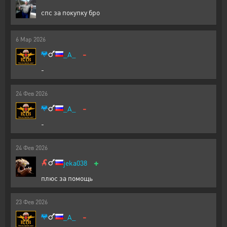
спс за покупку бро
6
Мар
2026
-
_A_
-
24
Фев
2026
-
_A_
-
24
Фев
2026
+
jeka038
плюс за помощь
23
Фев
2026
-
_A_