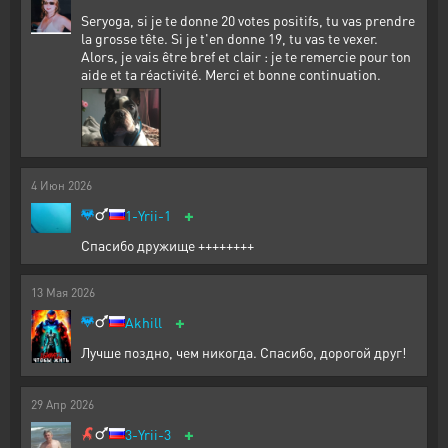
Seryoga, si je te donne 20 votes positifs, tu vas prendre
la grosse tête. Si je t'en donne 19, tu vas te vexer.
Alors, je vais être bref et clair : je te remercie pour ton
aide et ta réactivité. Merci et bonne continuation.
4
Июн
2026
+
1-Yrii-1
Спасибо дружище ++++++++
13
Мая
2026
+
Akhill
Лучше поздно, чем никогда. Спасибо, дорогой друг!
29
Апр
2026
+
3-Yrii-3