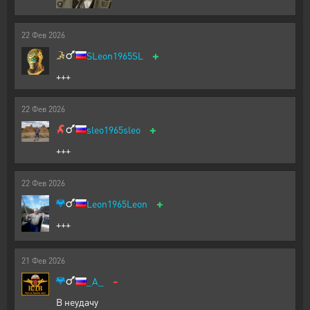
22
Фев
2026
+
SLeon1965SL
+++
22
Фев
2026
+
sleo1965sleo
+++
22
Фев
2026
+
Leon1965Leon
+++
21
Фев
2026
-
_A_
В неудачу