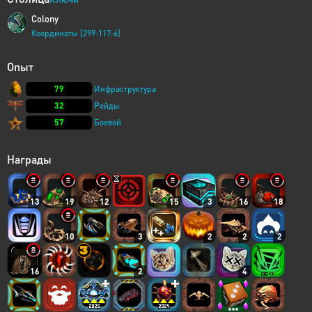
Colony
Координаты [299:117:6]
Опыт
79
Инфраструктура
32
Рейды
57
Боевой
Награды
13
19
12
15
3
16
18
10
3
2
2
2
16
2
4