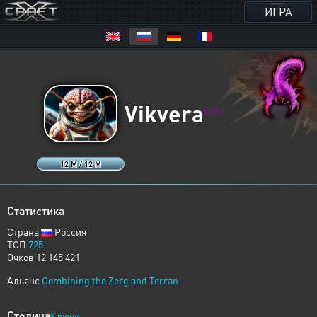
ИГРА
Vikvera
XERJ
12 M / 12 M
Статистика
Страна
Россия
ТОП
725
Очков 12 145 421
Альянс
Combining the Zerg and Terran
Столица
Ключи