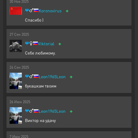
30
Ноя
2025
+
Koronovirus
Спасибо )
27
Сен
2025
+
Viktorial
Себе любимому.
24
Сен
2025
+
Leon1965Leon
букашкам твоим
26
Июн
2025
+
Leon1965Leon
Виктор на удачу
7
Июн
2025