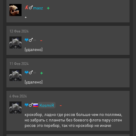
+
maoz
+
12
Фев
2024
-
[удалено]
11
Фев
2024
+
[удалено]
4
Фев
2024
-
KosmiR
крохобор, ладно где ресов больше чем по полляма,
но забрать с планеты без боевого флота пару сотен
ресов это перебор, так что нрохобор не иначе