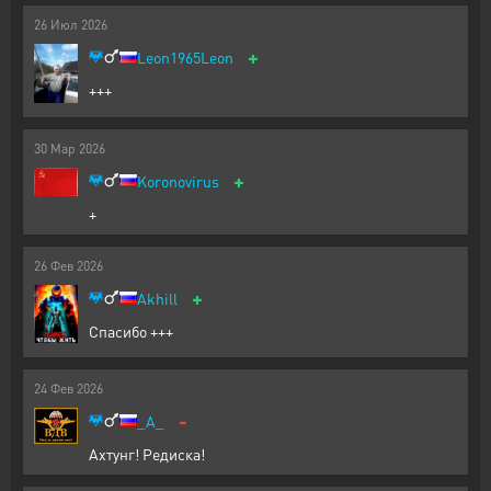
26
Июл
2026
+
Leon1965Leon
+++
30
Мар
2026
+
Koronovirus
+
26
Фев
2026
+
Akhill
Спасибо +++
24
Фев
2026
-
_A_
Ахтунг! Редиска!