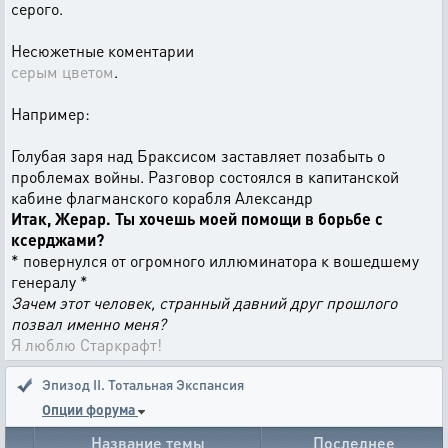
серого.
Несюжетные коментарии
серым цветом
.
Например:
Голубая заря над Браксисом заставляет позабыть о
проблемах войны. Разговор состоялся в капитанской
кабине флагманского корабля Александр
Итак, Жерар. Ты хочешь моей помощи в борьбе с
ксерджами?
* повернулся от огромного иллюминатора к вошедшему
генералу *
Зачем этот человек, странный давний друг прошлого
позвал именно меня?
Я люблю Старкрафт!
Эпизод II. Тотальная Экспансия
Опции форума
Название темы
Последнее