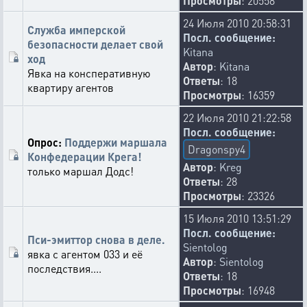
Просмотры
: 20558
24 Июля 2010 20:58:31
Служба имперской
Посл. сообщение:
безопасности делает свой
Kitana
ход
Автор
:
Kitana
Явка на консперативную
Ответы
: 18
квартиру агентов
Просмотры
: 16359
22 Июля 2010 21:22:58
Посл. сообщение:
Опрос:
Поддержи маршала
Dragonspy4
Конфедерации Крега!
Автор
:
Kreg
только маршал Додс!
Ответы
: 28
Просмотры
: 23326
15 Июля 2010 13:51:29
Посл. сообщение:
Пси-эмиттор снова в деле.
Sientolog
явка с агентом 033 и её
Автор
:
Sientolog
последствия....
Ответы
: 18
Просмотры
: 16948