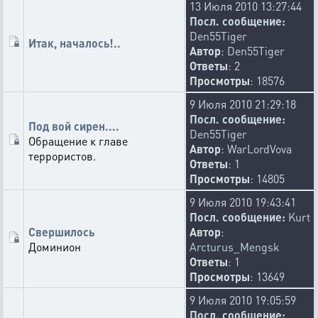
13 Июля 2010 13:27:44
Посл. сообщение:
Den55Tiger
Итак, началось!..
Автор
:
Den55Tiger
Ответы
: 2
Просмотры
: 18576
9 Июля 2010 21:29:18
Посл. сообщение:
Под вой сирен....
Den55Tiger
Обращение к главе
Автор
:
WarLordVova
террористов.
Ответы
: 1
Просмотры
: 14805
9 Июля 2010 19:43:41
Посл. сообщение:
Kurt
Свершилось
Автор
:
Доминион
Arcturus_Mengsk
Ответы
: 1
Просмотры
: 13649
9 Июля 2010 19:05:59
Посл. сообщение: