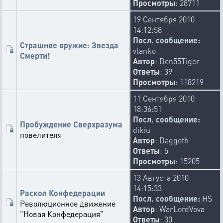
Просмотры
: 28711
19 Сентября 2010
14:12:58
Посл. сообщение:
Страшное оружие: Звезда
vlanko
Смерти!
Автор
:
Den55Tiger
Ответы
: 39
Просмотры
: 118219
11 Сентября 2010
18:36:51
Посл. сообщение:
Пробуждение Сверхразума
dikiu
повелителя
Автор
:
Daggoth
Ответы
: 5
Просмотры
: 15205
13 Августа 2010
14:15:33
Раскол Конфедерации
Посл. сообщение:
HS
Революционное движение
Автор
:
WarLordVova
"Новая Конфедерация"
Ответы
: 30