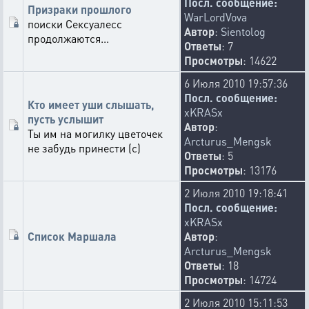
Посл. сообщение:
Призраки прошлого
WarLordVova
поиски Сексуалесс
Автор
:
Sientolog
продолжаются...
Ответы
: 7
Просмотры
: 14622
6 Июля 2010 19:57:36
Посл. сообщение:
Кто имеет уши слышать,
xKRASx
пусть услышит
Автор
:
Ты им на могилку цветочек
Arcturus_Mengsk
не забудь принести (с)
Ответы
: 5
Просмотры
: 13176
2 Июля 2010 19:18:41
Посл. сообщение:
xKRASx
Список Маршала
Автор
:
Arcturus_Mengsk
Ответы
: 18
Просмотры
: 14724
2 Июля 2010 15:11:53