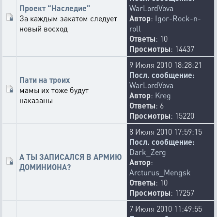
Проект “Наследие”
WarLordVova
За каждым закатом следует
Автор
:
Igor-Rock-n-
новый восход
roll
Ответы
: 10
Просмотры
: 14437
9 Июля 2010 18:28:21
Посл. сообщение:
Пати на троих
WarLordVova
мамы их тоже будут
Автор
:
Kreg
наказаны
Ответы
: 6
Просмотры
: 15220
8 Июля 2010 17:59:15
Посл. сообщение:
Dark_Zerg
А ТЫ ЗАПИСАЛСЯ В АРМИЮ
Автор
:
ДОМИНИОНА?
Arcturus_Mengsk
Ответы
: 10
Просмотры
: 17257
7 Июля 2010 11:49:55