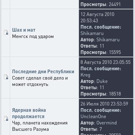
Просмотры
: 24491
12 Августа 2010
20:53:43
Посл. сообщение:
Шах и мат
Shikamaru
Менгск под ударом
Автор
:
Shikamaru
Ответы
: 11
Просмотры
: 15595
8 Августа 2010 23:05:55
Посл. сообщение:
Последние дни Республики
Kreg
Совет сделал своё дело и
Автор
:
Duke
может отдохнуть
Ответы
: 11
Просмотры
: 18518
26 Июля 2010 23:53:59
Ядерная война
Посл. сообщение:
продолжается
UncleanOne
Чар, планета нахождения
Автор
:
Overmind
Высшего Разума
Ответы
: 7