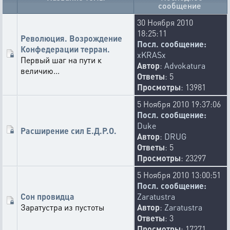
сообщение
30 Ноября 2010
18:25:11
Революция. Возрождение
Посл. сообщение:
Конфедерации терран.
xKRASx
Первый шаг на пути к
Автор
:
Advokatura
величию...
Ответы
: 5
Просмотры
: 13981
5 Ноября 2010 19:37:06
Посл. сообщение:
Duke
Расширение сил Е.Д.Р.О.
Автор
:
DRUG
Ответы
: 5
Просмотры
: 23297
5 Ноября 2010 13:00:51
Посл. сообщение:
Сон провидца
Zaratustra
Заратустра из пустоты
Автор
:
Zaratustra
Ответы
: 3
Просмотры
: 17271