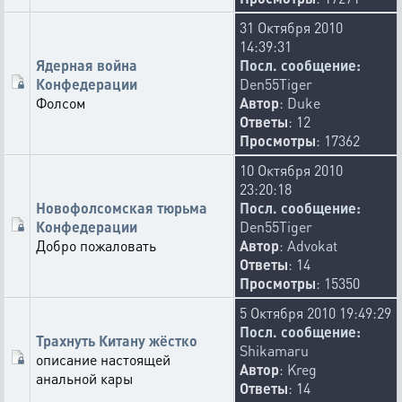
31 Октября 2010
14:39:31
Ядерная война
Посл. сообщение:
Конфедерации
Den55Tiger
Фолсом
Автор
:
Duke
Ответы
: 12
Просмотры
: 17362
10 Октября 2010
23:20:18
Новофолсомская тюрьма
Посл. сообщение:
Конфедерации
Den55Tiger
Добро пожаловать
Автор
:
Advokat
Ответы
: 14
Просмотры
: 15350
5 Октября 2010 19:49:29
Посл. сообщение:
Трахнуть Китану жёстко
Shikamaru
описание настоящей
Автор
:
Kreg
анальной кары
Ответы
: 14