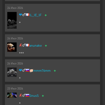
24
Июл
2026
+
lL_lE_lF
+
24
Июл
2026
+
anunake
+++
24
Июл
2026
+
🐖
mmm76mm
+
23
Июл
2026
+
GnusS
+