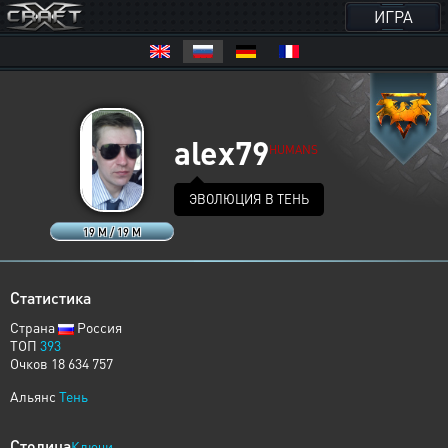
ИГРА
alex79
HUMANS
ЭВОЛЮЦИЯ В ТЕНЬ
19 M / 19 M
Статистика
Страна
Россия
ТОП
393
Очков 18 634 757
Альянс
Тень
Столица
Ключи