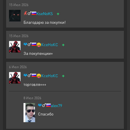
15
Июл
2026
+
KseNoKS
Благодарю за покупки!
15
Июл
2026
+
😛
КсеНоКС
За покупенции+
6
Июл
2026
+
😛
КсеНоКС
торговля+++
8
Июл
2026
alex79
Спасибо