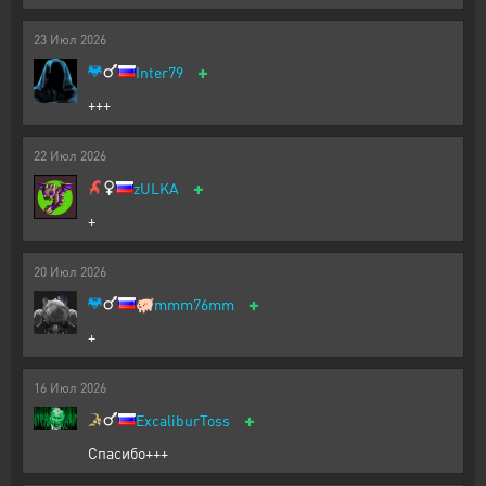
23
Июл
2026
+
Inter79
+++
22
Июл
2026
+
zULKA
+
20
Июл
2026
+
🐖
mmm76mm
+
16
Июл
2026
+
ExcaliburToss
Спасибо+++