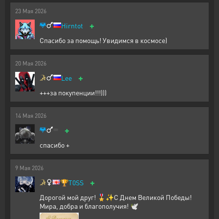
23
Мая
2026
+
Hirntot
Спасибо за помощь! Увидимся в космосе)
20
Мая
2026
+
Lee
+++за покупенции!!!)))
14
Мая
2026
+
спасибо +
9
Мая
2026
+
🏆
T0SS
Дорогой мой друг! 🎖️✨С Днем Великой Победы!
Мира, добра и благополучия! 🕊️