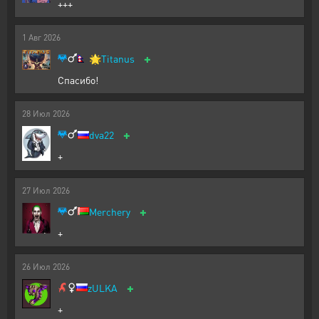
+++
1
Авг
2026
+
🌟
Titanus
Спасибо!
28
Июл
2026
+
dva22
+
27
Июл
2026
+
Merchery
+
26
Июл
2026
+
zULKA
+