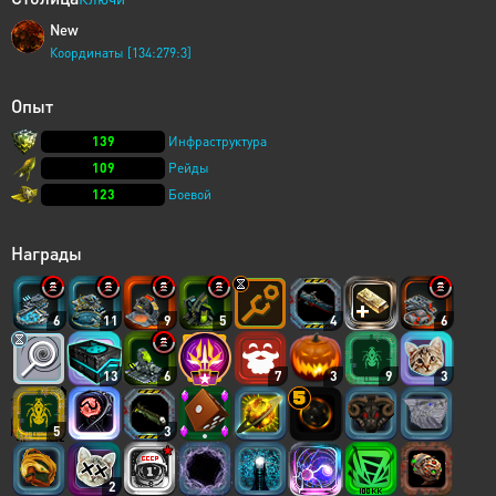
New
Координаты [134:279:3]
Опыт
139
Инфраструктура
109
Рейды
123
Боевой
Награды
6
11
9
5
4
6
13
6
7
3
9
3
5
3
2