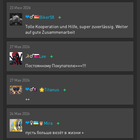
23
Июн
2026
+
Biker58
Tolle Kooperation und Hilfe, super zuverlässig. Weiter
auf gute Zusammenarbeit
27
Мая
2026
+
Lee
Постоянному Покупателю+++!!!
27
Мая
2026
+
🌟
Titanus
++
24
Мая
2026
+
🦉
Mira
пусть больше везёт в жизни +