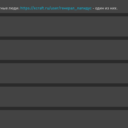
атные люди:
https://xcraft.ru/user/генерал_лапидус
- один из них.