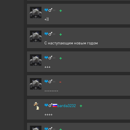
+
+))
+
С наступающим новым годом
+
+++
-
--------
+
barda3232
++++
+