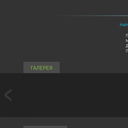
Найт
П
М
Д
П
ГАЛЕРЕЯ