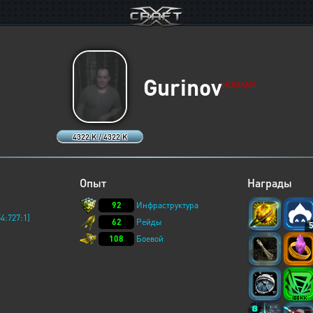
Gurinov
HUMANS
4322 K / 4322 K
Опыт
Награды
92
Инфраструктура
4:727:1]
62
Рейды
108
Боевой