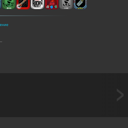
ение
..