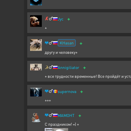
+
Jyc
+
+
KHasan
другу и человеку+
+
Annigiliator
+ все трудности временные! Все пройдёт и уст
+
supernova
+++
+
MAMOHT
С праздником! =) +