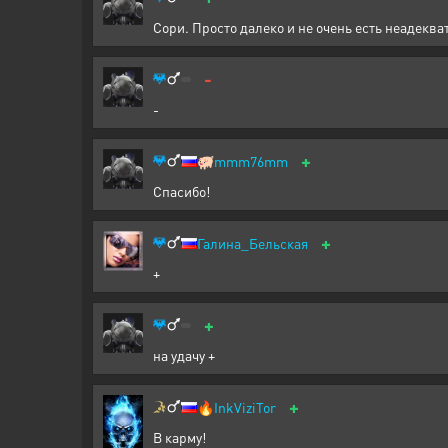
Сори. Просто далеко и не очень есть неадекв
-
-
+
🐖
mmm76mm
Спасибо!
+
Галина_Бельская
+
+
на удачу +
+
🔥
InkViziTor
В карму!