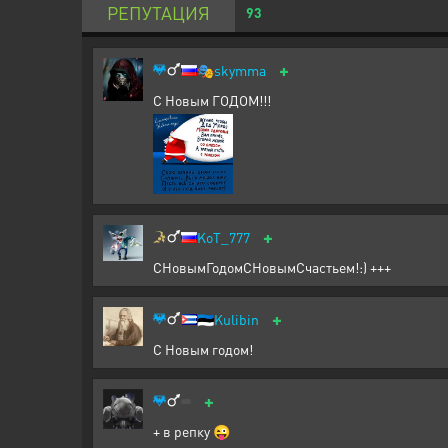
РЕПУТАЦИЯ
93
+
🎭
skymma
С Новым ГОДОМ!!!
+
KoT_777
СНовымГодомСНовымСчастьем!:) +++
+
🇪🇪
Kulibin
С Новым годом!
+
+ в репку 😜