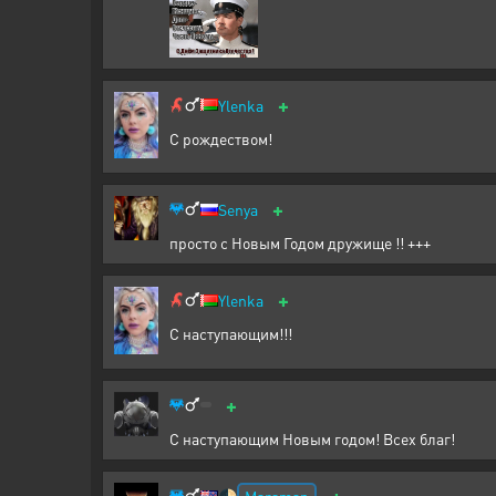
+
Ylenka
С рождеством!
+
Senya
просто с Новым Годом дружище !! +++
+
Ylenka
С наступающим!!!
+
С наступающим Новым годом! Всех благ!
+
Marsman