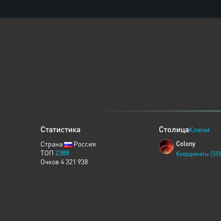
Статистика
Столица
Ключи
Страна
Россия
Colony
ТОП
2388
Координаты [555
Очков 4 321 938