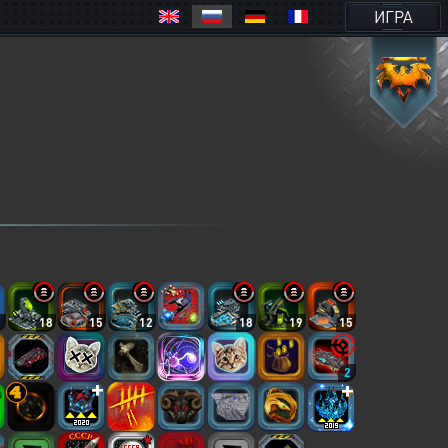
ИГРА
5
18
15
12
18
19
15
2