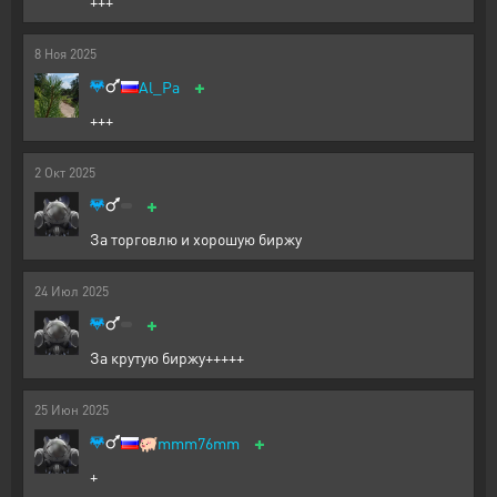
+++
8
Ноя
2025
+
Al_Pa
+++
2
Окт
2025
+
За торговлю и хорошую биржу
24
Июл
2025
+
За крутую биржу+++++
25
Июн
2025
+
🐖
mmm76mm
+