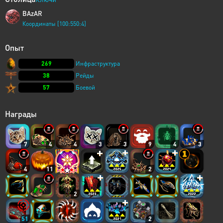
BAzAR
Координаты [100:550:4]
Опыт
269
Инфраструктура
38
Рейды
57
Боевой
Награды
7
4
4
3
3
9
4
3
4
11
2
2
51
2