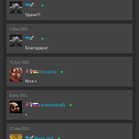
+
Удачи!!!
4
Мая
2024
+
Благодарю!
15
Апр
2024
+
Dracolina
Nice +
8
Апр
2024
+
karabashka85
+
27
Ноя
2023
+
WingLifeS