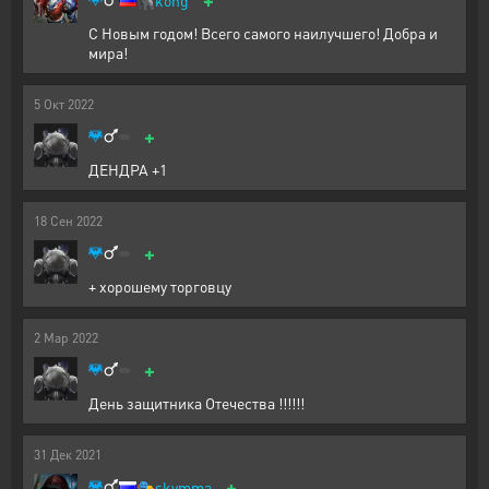
🦍
kong
С Новым годом! Всего самого наилучшего! Добра и
мира!
5
Окт
2022
+
ДЕНДРА +1
18
Сен
2022
+
+ хорошему торговцу
2
Мар
2022
+
День защитника Отечества !!!!!!
31
Дек
2021
+
🎭
skymma