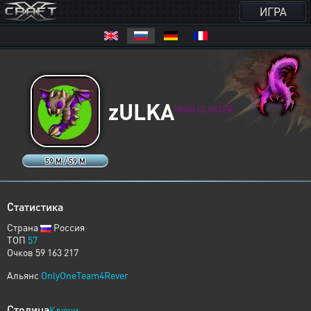
ИГРА
zULKA
HEAD CLUSTER
59 M / 59 M
Статистика
Страна
Россия
ТОП
57
Очков 59 163 217
Альянс
OnlyOneTeam4Rever
Столица
Ключи