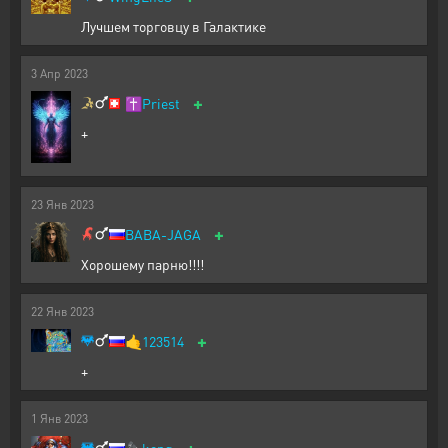
Лучшем торговцу в Галактике
3
Апр
2023
+
✝️
Priest
+
23
Янв
2023
+
BABA-JAGA
Хорошему парню!!!!
22
Янв
2023
+
🤙
123514
+
1
Янв
2023
+