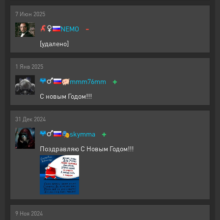
7
Июн
2025
-
NEMO
[удалено]
1
Янв
2025
+
🐖
mmm76mm
С новым Годом!!!
31
Дек
2024
+
🎭
skymma
Поздравляю С Новым Годом!!!
9
Ноя
2024