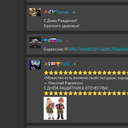
+
Parsek
С Днем Рождения!
Крепкого здоровья!
-
854
Сервесник !!!
898a17dddf032d1c0a5ffc27daa24d
+
🏆
T0SS
⭐⭐⭐⭐⭐⭐⭐⭐⭐⭐⭐⭐⭐⭐⭐⭐⭐
«Мужество есть великое свойство души; наро
— Николай Карамзин.
С ДНЁМ ЗАЩИТНИКА ОТЕЧЕСТВА!
⭐⭐⭐⭐⭐⭐⭐⭐⭐⭐⭐⭐⭐⭐⭐⭐⭐