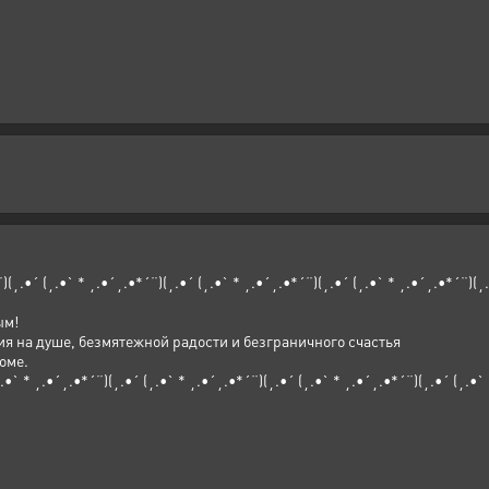
¨)(¸.•´ (¸.•` * ¸.•´¸.•*´¨)(¸.•´ (¸.•` * ¸.•´¸.•*´¨)(¸.•´ (¸.•` * ¸.•´¸.•*´¨)(¸
ым!
я на душе, безмятежной радости и безграничного счастья
оме.
¸.•` * ¸.•´¸.•*´¨)(¸.•´ (¸.•` * ¸.•´¸.•*´¨)(¸.•´ (¸.•` * ¸.•´¸.•*´¨)(¸.•´ (¸.•`