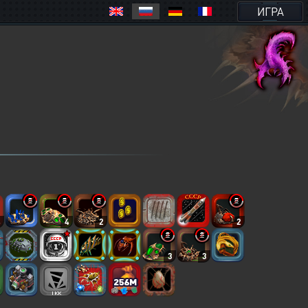
ИГРА
4
4
2
2
3
3