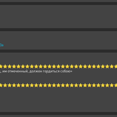
3a
⭐⭐⭐⭐⭐⭐⭐⭐⭐⭐⭐⭐⭐⭐⭐⭐⭐⭐⭐⭐⭐⭐⭐⭐⭐⭐
д, им отмеченный, должен гордиться собою»
⭐⭐⭐⭐⭐⭐⭐⭐⭐⭐⭐⭐⭐⭐⭐⭐⭐⭐⭐⭐⭐⭐⭐⭐⭐⭐