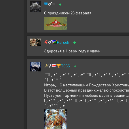
+
С праздником 23 февраля
+
Parsek
Здоровья в Новом году и удачи!
+
🏆
T0SS
´¨)(¸.•´ (¸.•` * ¸.•´¸.•*´¨)(¸.•´ (¸.•` * ¸.•´¸.•*´
´ (¸.•` * ´
Игорь,...С наступающим Рождеством Христов
В этот волшебный праздник желаю спокойстви
Пусть уют, гармония и любовь царят в вашем д
(¸.•` * ¸.•´¸.•*´¨)(¸.•´ (¸.•` * ¸.•´¸.•*´¨)(¸.•´ (
´¸.•*´¨)(¸.•