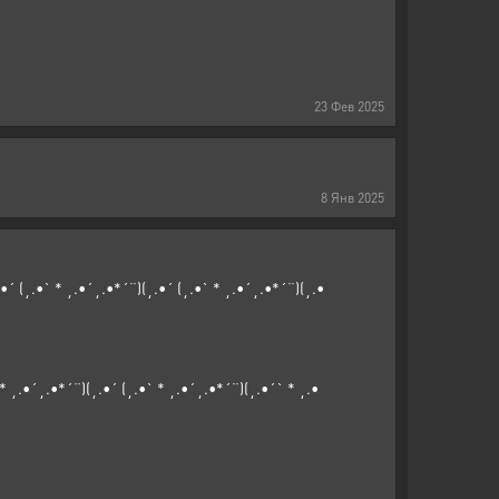
23
Фев
2025
8
Янв
2025
.•´ (¸.•` * ¸.•´¸.•*´¨)(¸.•´ (¸.•` * ¸.•´¸.•*´¨)(¸.•
 * ¸.•´¸.•*´¨)(¸.•´ (¸.•` * ¸.•´¸.•*´¨)(¸.•´` * ¸.•