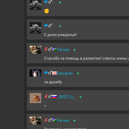
+
✊
+
С днем рожденья!
+
Parsek
Спасибо за помощь в развитии! советы очень 
+
Georgian
за дружбу
+
_BEETLS_
+
+
Parsek
За помощь в развитии!