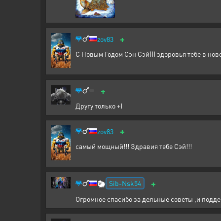
+
zov83
С Новым Годом Сэн Сэй))) здоровья тебе в нов
+
Другу только +)
+
zov83
самый мощный!!! Здравия тебе Сэй!!!
+
Sib-Nsk54
🐑
Огромное спасибо за дельные советы ,и подде