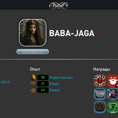
BABA-JAGA
XERJ
3664 K / 3664 K
Опыт
Награды
50
Инфраструктура
:325:9]
31
Рейды
63
Боевой