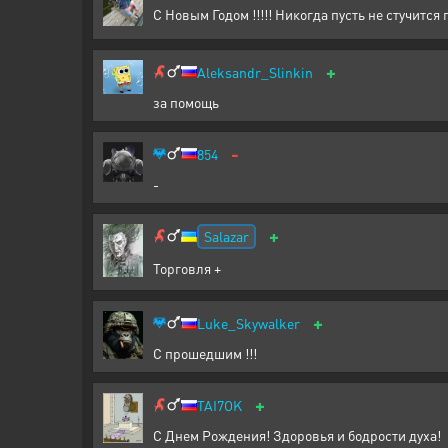
С Новым Годом !!!!! Никогда пусть не стучится го
+
Aleksandr_Slinkin
за помощь
-
854
-
+
Salazar
Торговля +
+
Luke_Skywalker
С прошедшим !!!
+
TAI7OK
С Днем Рождения! Здоровья и бодрости духа!