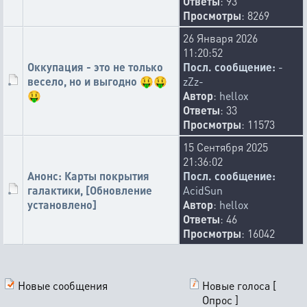
Ответы
: 93
Просмотры
: 8269
26 Января 2026
11:20:52
Оккупация - это не только
Посл. сообщение:
-
весело, но и выгодно 🤑🤑
zZz-
🤑
Автор
:
hellox
Ответы
: 33
Просмотры
: 11573
15 Сентября 2025
21:36:02
Анонс: Карты покрытия
Посл. сообщение:
галактики, [Обновление
AcidSun
установлено]
Автор
:
hellox
Ответы
: 46
Просмотры
: 16042
Новые сообщения
Новые голоса [
Опрос ]