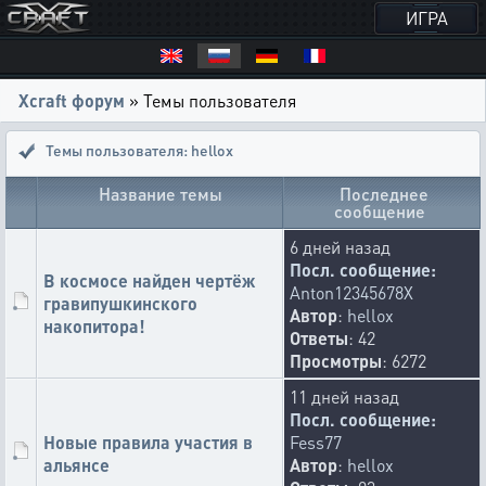
ИГРА
Xcraft форум
» Темы пользователя
Темы пользователя: hellox
Название темы
Последнее
сообщение
6 дней назад
Посл. сообщение:
В космосе найден чертёж
Anton12345678X
гравипушкинского
Автор
:
hellox
накопитора!
Ответы
: 42
Просмотры
: 6272
11 дней назад
Посл. сообщение:
Новые правила участия в
Fess77
альянсе
Автор
:
hellox