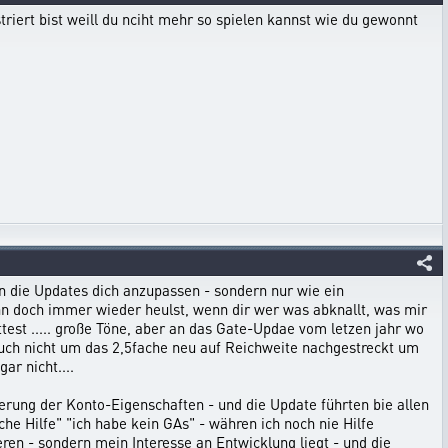
riert bist weill du nciht mehr so spielen kannst wie du gewonnt
 an die Updates dich anzupassen - sondern nur wie ein
nn doch immer wieder heulst, wenn dir wer was abknallt, was mir
ttest ..... große Töne, aber an das Gate-Updae vom letzen jahr wo
 auch nicht um das 2,5fache neu auf Reichweite nachgestreckt um
ar nicht....
erung der Konto-Eigenschaften - und die Update führten bie allen
che Hilfe" "ich habe kein GAs" - währen ich noch nie Hilfe
eren - sondern mein Interesse an Entwicklung liegt - und die