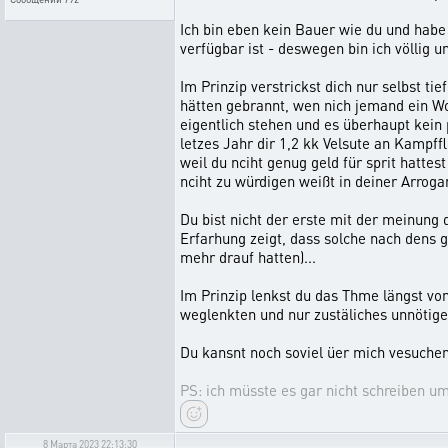
Ich bin eben kein Bauer wie du und hab
verfügbar ist - deswegen bin ich völli
Im Prinzip verstrickst dich nur selbst ti
hätten gebrannt, wen nich jemand ein Wor
eigentlich stehen und es überhaupt kein
letzes Jahr dir 1,2 kk Velsute an Kampf
weil du nciht genug geld für sprit hattes
nciht zu würdigen weißt in deiner Arrogan
Du bist nicht der erste mit der meinung d
Erfarhung zeigt, dass solche nach dens g
mehr drauf hatten)...
Im Prinzip lenkst du das Thme längst vo
weglenkten und nur zustäliches unnötiges 
Du kansnt noch soviel üer mich vesuchen m
PS: ich müsste es gar nicht schreiben um 
8 Марта 2023 22:13:30