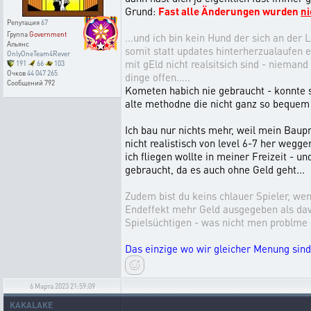
Grund:
Fast alle Änderungen wurden
ni
Репутация
67
Группа
Government
...und ich bin kein Hund der sich an der L
Альянс
somit statt updates hinterherzualaufen e
OnlyOneTeam4Rever
mit gEld nicht realsitsich sind - niema
191
66
103
Очков
44 047 265
dinge offen.....
Сообщений
792
Kometen habich nie gebraucht - konnte 
alte methodne die nicht ganz so bequem s
Ich bau nur nichts mehr, weil mein Baup
nicht realistisch von level 6-7 her wegge
ich fliegen wollte in meiner Freizeit - u
gebraucht, da es auch ohne Geld geht...
Zudem bist du keins chlauer Spieler, we
Endeffekt mehr Geld ausgegeben als davon
Spielsüchtigen - was nicht men problme i
Das einzige wo wir gleicher Menung sind, 
6 Марта 2023 21:59:09
KAKALAKE