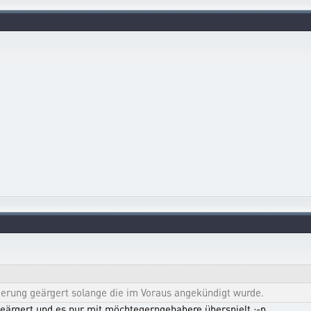
erung geärgert solange die im Voraus angekündigt wurde.
 geärgert und es nur mit möchtegerngehabere überspielt :-p