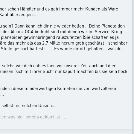
mmmer schon Händler und es gab immer mehr Kunden als Ware
Kauf überzeugen...
zu sein? Dann kann ich dir nie wieder helfen .. Deine Planetoiden
rn der Allianz OCA bedroht sind mit denen wir im Service-Krieg
 planeoiden gewinnbringend rauszufetzen (Sie schaffen es ja
äre das mehr als das 2,7 Millle herum grob geschätzt - scheinbar
telle gespart hattest)....... Es wurde dir oft geholfen - was du
- solche wie dich gab es lang vor unserer Zeit auch und dier
iesen (sich mit ihrer Sucht nur kaputt machten bis sie kein bock
 sondern diese minderwertigen Kometen die von wertvolleren
..
 selbst mit solchen Unsinn....
 was hier bereits geklärt ist .....