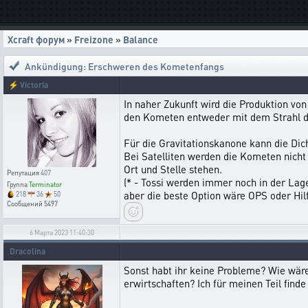
Xcraft форум
»
Freizone
»
Balance
Ankündigung: Erschweren des Kometenfangs
⚡
Victoria
In naher Zukunft wird die Produktion v
den Kometen entweder mit dem Strahl de
Für die Gravitationskanone kann die Dic
Bei Satelliten werden die Kometen nicht
Ort und Stelle stehen.
Репутация
407
(* - Tossi werden immer noch in der Lag
Группа
Terminator
aber die beste Option wäre OPS oder Hil
218
36
50
Сообщений
5497
6 Марта 2023 11:40:30
Dracolina
Sonst habt ihr keine Probleme? Wie wäre
erwirtschaften? Ich für meinen Teil finde