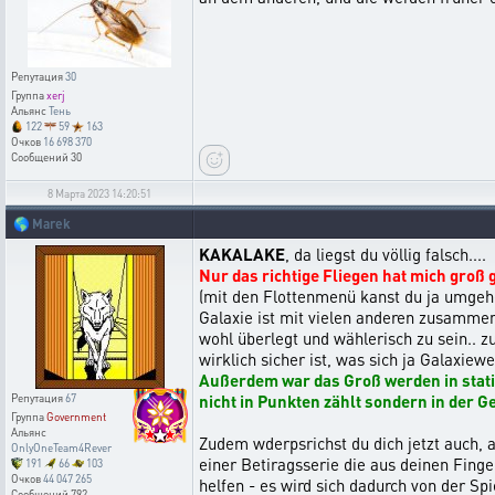
Репутация
30
Группа
xerj
Альянс
Тень
122
59
163
Очков
16 698 370
Сообщений
30
8 Марта 2023 14:20:51
🌎
Marek
KAKALAKE
, da liegst du völlig falsch....
Nur das richtige Fliegen hat mich groß
(mit den Flottenmenü kanst du ja umgehe
Galaxie ist mit vielen anderen zusammen 
wohl überlegt und wählerisch zu sein.. 
wirklich sicher ist, was sich ja Galaxiew
Außerdem war das Groß werden in statis
nicht in Punkten zählt sondern in der Ges
Репутация
67
Группа
Government
Альянс
Zudem wderpsrichst du dich jetzt auch, a
OnlyOneTeam4Rever
einer Betiragsserie die aus deinen Finge
191
66
103
Очков
44 047 265
helfen - es wird sich dadurch von der Sp
Сообщений
792