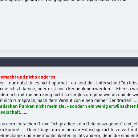
 gemacht und nichs anderes
n - nur nutzt du es nicht optimal - da liegt der Unterschied "du l
die ich zt. kenne, oder erst noch kennenlenen werden.... Ebenso wie
zudem ich mit meinen Zeug nicht so sorglos umgehe wie du und deswe
eit sich rumsprach, nach dem Verslut von einen deiner Dendrarien)....
tischen Punken nicht mein ziel - sondern ein wenig erwünschter N
elschaft......
us dem einfachen Grund "ich prädige kein Geld auszugeben" und jetzt
rn kommt..... Oder fängst du von neu an Falaschgerüchte zu verbreiten
ielmechanik und Spielmöglichkeiten nichts ändern, denn die sind ent