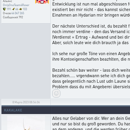
Альянс
Entwicklung ist nun mal abgeschlossen fü
OnlyOneTeam4Rever
existiert bei mir nicht - das kannst sic
191
66
103
Очков
44 047 265
Einahmen an Hydarian mir bringen würde 
Сообщений
792
Der nächste Unterschied ist, du bezahlt
noch immer verdine - den das Versand ic
(Verdienst = Ertrag - Aufwand und bei dir 
Aber, solch leute wie dich braucth ja das
Ich sehe nur große Töne von einen Angeber
ihre Kontoeigenschaften beazhlten, die 
Bezahl schön bav weiter - lass dich wei
bezahlen..... vrgendwann sehe ich dich g
dass gelegentlich nach Lust udn Laune si
Problem dass du mit Angeberei übersielst.
8 Марта 2023 08:54:04
KAKALAKE
Alles nur Gelaber von dir. Wer an dein 
und nur so bist du groß geworden. Du has
an dem anderen, und die werden früher 