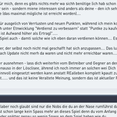
r mich, denn es gibts nichts mehr wa sichh benötige (ich hab schon a
her sein - sondern miene interessen sind anders als deine - den ich 
(das maximal mögliche ist erreicht worden)....
 für ausgelich von Verrlusten und neuen Punkten, während ich mein k
h unter Etnwicklung "Verdienst zu verbessern" statt "Puntke zu kauf
ist Aufwand höher als Ertrag)".....
 Spiel auch - damti solche wie ich eben daran verdienen können.... Es 
, der selbst noch nicht mal geschafft hat sich anzupassen.... Das lust
nach Update nicht merh da waren und nicht mehr erreichbar waren....
ter ausnehmen - lass dich weiterhin vom Betreiber und Gegner an d
enauso in der Lösclisee, ährend ich noch immer an solchen wei Dich 
nnvoll eingesetzt werden kann anstatt REalleben komplett kpautt zu 
..... und das ist keine Veraltete Meinung, sondern das ist aktueller Fa
Gelaber noch glaubt sind nur die Nobs die du an der Nase rumführst
t schon lange kein Spass mehr an dieses Spiel denn du vom Anfang a
oder spätter genau so wenig Spass an dem Spiel haben wie du.