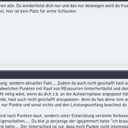
n alle. Du wiederholst dich nur und das nur deswegen weill du frust
iel, hier ist kein Platz für arme Schlucker.
inung, sondern aktueller Fakt.... Zudem du auch nicht geschafft hast
endwelchen Punkten mit Kauf von REssourcen hinterherläufst und da
nicht nötig wäre, wenn du dich z.b. an die Aufwärmphase angepasst hä
urde, hast auch nicht geschafft anzupassen- denn du has deine tore
st nur Punkte und sonst nichts und den Leistungsumfang beachest du g
lind nach Puntken baut, sondern unter Entwicklung verstehe Verbess
igenschaften..... Du bist ja derjenige der igejammert hatte "ich brau
 hatte.... Der Unterschied ist nur, dass mich Punkte nicht interessi