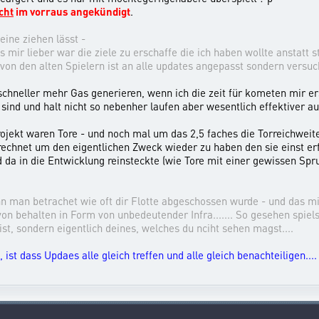
cht
im vorraus angekündig
t
.
eine ziehen lässt -
s mir lieber war die ziele zu erschaffe die ich haben wollte anstat
nd von den alten Spielern ist an alle updates angepasst sondern ver
schneller mehr Gas generieren, wenn ich die zeit für kometen mir e
ind und halt nicht so nebenher laufen aber wesentlich effektiver au
rojekt waren Tore - und noch mal um das 2,5 faches die Torreichwei
rechnet um den eigentlichen Zweck wieder zu haben den sie einst erfül
nd da in die Entwicklung reinsteckte (wie Tore mit einer gewissen Spru
nn man betrachet wie oft dir Flotte abgeschossen wurde - und das mi
 behalten in Form von unbedeutender Infra....... So gesehen spielst
st, sondern eigentlich deines, welches du nciht sehen magst....
ist dass Updaes alle gleich treffen und alle gleich benachteiligen..