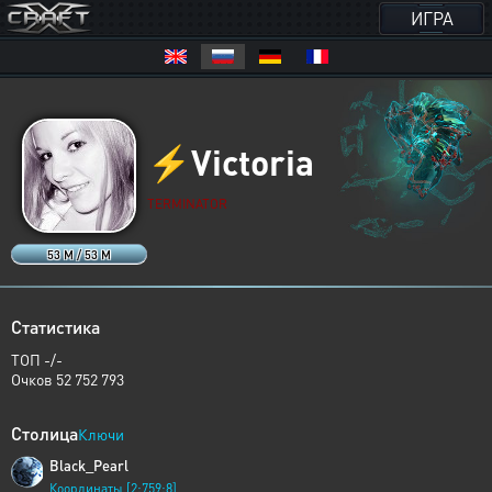
ИГРА
⚡
Victoria
TERMINATOR
53 M / 53 M
Статистика
ТОП -/-
Очков 52 752 793
Столица
Ключи
Black_Pearl
Координаты [2:759:8]