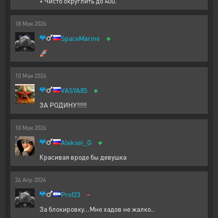
+ Чисто округлить до 400.
18
Мая
2026
+
SpaceMarine
🚀
10
Мая
2026
+
VASYA85
ЗА РОДИНУ!!!!!
10
Мая
2026
+
Aleksei_G
Красивая вроде бы девушка
24
Апр
2026
-
Prof23
За блокировку...Мне хадов не жалко..