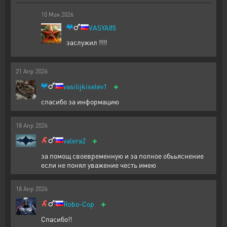
10
Мая
2026
VASYA85
заслужил !!!!
21
Апр
2026
+
vasilijkiselev1
спасибо за информацию
18
Апр
2026
+
valera2
за помощ своевременную и за полное обььяснение
если не понял уважение честь имею
18
Апр
2026
+
Robo-Cop
Спасибо!!