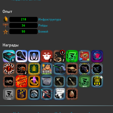
Опыт
218
Инфраструктура
36
Рейды
50
Боевой
Награды
8
2
2
2