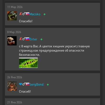
11
Мар
2026
+
Macsko
Спасибо!
8
Мар
2026
+
Enter
с 8 марта Вас.А цветок хищник украсит,главную
страницу,как предупреждение об опасности
безопасности.
26
Янв
2026
+
SergBond
Спасиб!
21
Янв
2026