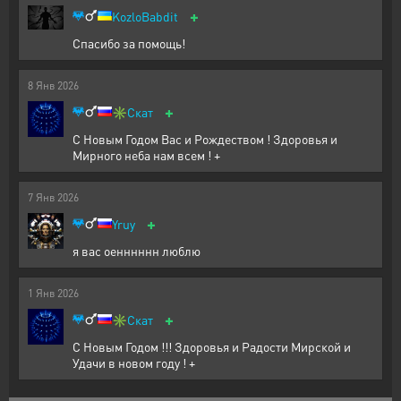
+
KozloBabdit
Спасибо за помощь!
8
Янв
2026
+
✳️
Скат
С Новым Годом Вас и Рождеством ! Здоровья и
Мирного неба нам всем ! +
7
Янв
2026
+
Yruy
я вас оенннннн люблю
1
Янв
2026
+
✳️
Скат
С Новым Годом !!! Здоровья и Радости Мирской и
Удачи в новом году ! +