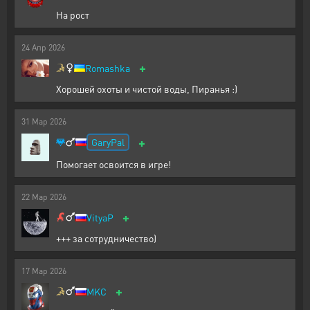
На рост
24
Апр
2026
+
Romashka
Хорошей охоты и чистой воды, Пиранья :)
31
Мар
2026
+
GaryPal
Помогает освоится в игре!
22
Мар
2026
+
VityaP
+++ за сотрудничество)
17
Мар
2026
+
MKC