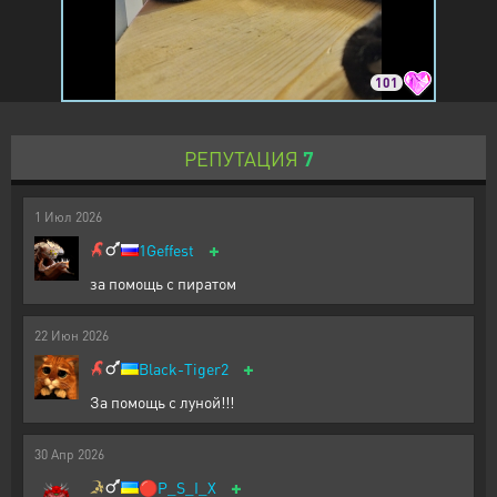
101
РЕПУТАЦИЯ
7
1
Июл
2026
+
1Geffest
за помощь с пиратом
22
Июн
2026
+
Black-Tiger2
За помощь с луной!!!
30
Апр
2026
+
🔴
P_S_I_X