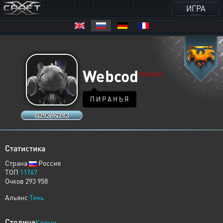
ИГРА
Webcod
HUMANS
П И Р А Н Ь Я
294 K / 294 K
Статистика
Страна
Россия
ТОП
11767
Очков 293 958
Альянс
Тень
Столица
Ключи