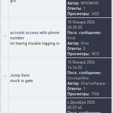
glic
Автор
:
WHOWHO
Ответы
: 1
Просмотры
: 1652
18 Января 2026
20:39:05
account access with phone
Посл. сообщение:
number
Virot
im having trouble logging in
Автор
:
Virot
Ответы
: 0
Просмотры
: 1813
15 Января 2026
14:14:52
Посл. сообщение:
Jump Gate
UncleanOne
stuck in gate
Автор
:
CharlieHarper
Ответы
: 1
Просмотры
: 1766
6 Декабря 2025
05:57:45
Посл. сообщение: