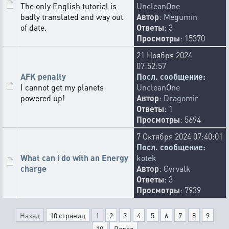
The only English tutorial is
UncleanOne
badly translated and way out
Автор
:
Megumin
of date.
Ответы
: 3
Просмотры
: 15370
21 Ноября 2024
07:52:57
AFK penalty
Посл. сообщение:
I cannot get my planets
UncleanOne
powered up!
Автор
:
Dragomir
Ответы
: 1
Просмотры
: 5694
7 Октября 2024 07:40:01
Посл. сообщение:
What can i do with an Energy
kotek
charge
Автор
:
Gyrvalk
Ответы
: 3
Просмотры
: 7939
Назад
10 страниц
1
2
3
4
5
6
7
8
9
10
Далее