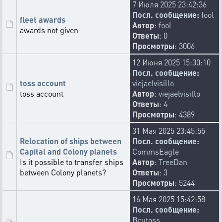
7 Июля 2025 23:42:36
Посл. сообщение:
fool
fleet awards
Автор
:
fool
awards not given
Ответы
: 0
Просмотры
: 3006
12 Июня 2025 15:30:10
Посл. сообщение:
toss account
viejaelvisillo
toss account
Автор
:
viejaelvisillo
Ответы
: 4
Просмотры
: 4389
31 Мая 2025 23:45:55
Relocation of ships between
Посл. сообщение:
Capital and Colony planets
CommsEagle
Is it possible to transfer ships
Автор
:
TreeDan
between Colony planets?
Ответы
: 3
Просмотры
: 5244
16 Мая 2025 15:42:58
Посл. сообщение:
Brutoss