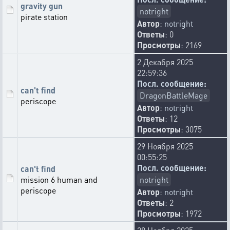
gravity gun
notright
pirate station
Автор
:
notright
Ответы
: 0
Просмотры
: 2169
2 Декабря 2025
22:59:36
Посл. сообщение:
can't find
DragonBattleMage
periscope
Автор
:
notright
Ответы
: 12
Просмотры
: 3075
29 Ноября 2025
00:55:25
Посл. сообщение:
can't find
mission 6 human and
notright
periscope
Автор
:
notright
Ответы
: 2
Просмотры
: 1972