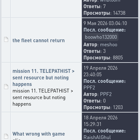
Ответы
: 7
Просмотры
: 14738
9 Мая 2026 03:04:10
Посл. сообщение:
boowho132000
the fleet cannot return
Автор
:
meshoo
Ответы
: 3
Просмотры
: 8805
19 Апреля 2026
mission 11. TELEPATHIST >
23:40:05
sent resource but noting
Посл. сообщение:
happens
PPF2
mission 11. TELEPATHIST >
Автор
:
PPF2
sent resource but noting
Ответы
: 0
happens
Просмотры
: 1203
18 Апреля 2026
15:29:31
Посл. сообщение:
What wrong with game
RaishAlGhul