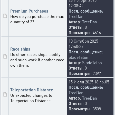
28 Ноября 2025
12:38:42
Premium Purchases
Посл. сообщение:
How do you purchase the max
TreeDan
quantity of 2?
Автор
:
TreeDan
Ответы
: 8
Просмотры
: 4616
10 Октября 2025
17:40:37
Race ships
Посл. сообщение:
Do other races ships, ability
SladeTalon
and such work if another race
Автор
:
SladeTalon
own them.
Ответы
: 0
Просмотры
: 2397
15 Июля 2025 18:46:05
Посл. сообщение:
Teleportation Distance
TreeDan
Unexpected changes to
Автор
:
TreeDan
Teleportation Distance
Ответы
: 0
Просмотры
: 3508