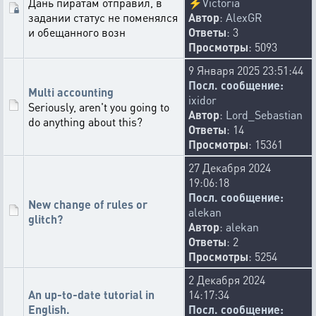
Дань пиратам отправил, в
⚡
Victoria
задании статус не поменялся
Автор
:
AlexGR
и обещанного возн
Ответы
: 3
Просмотры
: 5093
9 Января 2025 23:51:44
Посл. сообщение:
Multi accounting
ixidor
Seriously, aren't you going to
Автор
:
Lord_Sebastian
do anything about this?
Ответы
: 14
Просмотры
: 15361
27 Декабря 2024
19:06:18
Посл. сообщение:
New change of rules or
alekan
glitch?
Автор
:
alekan
Ответы
: 2
Просмотры
: 5254
2 Декабря 2024
An up-to-date tutorial in
14:17:34
English.
Посл. сообщение: