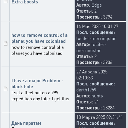
Extra boosts
Автор
:
Edge
Ответы
: 2
Просмотры
: 3794
14 Мая 2025 10:01:27
Посл. сообщение:
how to remove control of a
lucifer-morringstar
planet you have colonised
Автор
:
lucifer-
how to remove control of a
morringstar
planet you have colonised
Ответы
: 2
Просмотры
: 3906
27 Апреля 2025
02:10:33
I have a major Problem -
Посл. сообщение:
black hole
darth1959
I set a fleet out on a 999
Автор
:
hunts
expedition day later I get this
Ответы
: 21
Просмотры
: 28284
18 Марта 2025 09:31:41
Дань пиратам
Посл. сообщение: