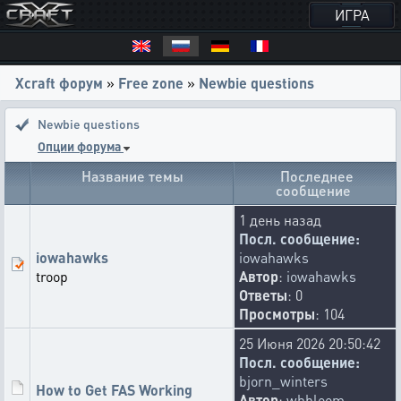
ИГРА
Xcraft форум
»
Free zone
»
Newbie questions
Newbie questions
Опции форума
Название темы
Последнее
сообщение
1 день назад
Посл. сообщение:
iowahawks
iowahawks
troop
Автор
:
iowahawks
Ответы
: 0
Просмотры
: 104
25 Июня 2026 20:50:42
Посл. сообщение:
bjorn_winters
How to Get FAS Working
Автор
:
whbloom