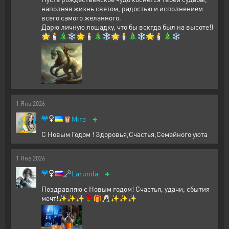
наполняя жизнь светом, радостью и исполнением
всего самого желанного.
Дарю личную лошадку, что бы вскгда был на высоте!)
🌟🕯️🎄❄️🌟🕯️🎄❄️🌟🕯️🎄❄️🌟🕯️🎄❄️
1
Янв
2026
+
🦉
Mira
С Новым Годом ! Здоровья,Счастья,Семейного уюта
1
Янв
2026
+
🗝️
Larunda
Поздравляю с Новым годом! Счастья, удачи, сбытия
мечт!✨✨✨🌹🎁🥂✨✨✨