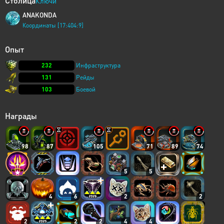
Столица
Ключи
ANAKONDA
Координаты [17:404:9]
Опыт
232
Инфраструктура
131
Рейды
103
Боевой
Награды
98
87
105
71
89
74
5
5
4
6
2
2
2
2
2
4
4