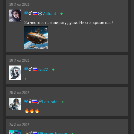
28
Июл
2026
+
❄️
Valliant
За честность и широту души. Никто, кроме нас!
28
Июл
2026
+
dva22
+
25
Июл
2026
+
🗝️
Larunda
🔥🔥🔥
24
Июл
2026
+
SIBerian-bream