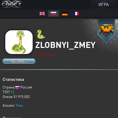
ИГРА
🐍
ZLOBNYI_ZMEY
GOVERNMENT
52 M / 52 M
Статистика
Страна
Россия
ТОП
72
Очков 51 915 052
Альянс
Тень