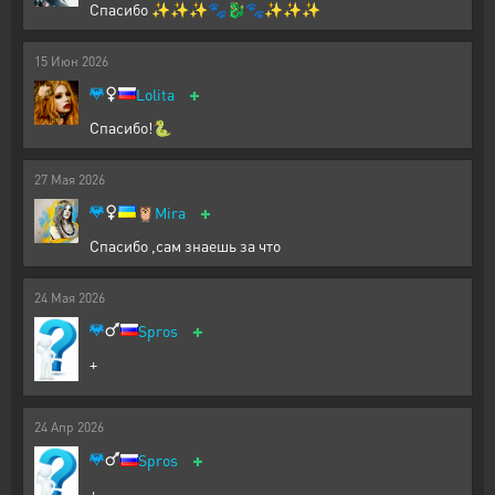
Спасибо ✨✨✨🐾🐉🐾✨✨✨
15
Июн
2026
+
Lolita
Спасибо!🐍
27
Мая
2026
+
🦉
Mira
Спасибо ,сам знаешь за что
24
Мая
2026
+
Spros
+
24
Апр
2026
+
Spros
+