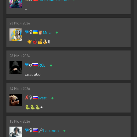
+
23
Июл
2026
+
🦉
Mira
+☀️🐞💰🍌))
28
Июн
2026
+
ROJ
спасибо
24
Июн
2026
+
svett
🐍🐍🐍+
15
Июн
2026
+
🗝️
Larunda