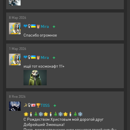
8
Мар
2026
+
🦉
Mira
Спасибо огромное
1
Мар
2026
+
🦉
Mira
ищё тот космонафт !!!+
8
Янв
2026
+
🏆
T0SS
🌟🕯️🎄❄️🌟🕯️🎄❄️🌟🕯️🎄❄️
С Рождеством Христовым мой дорогой друг
Добрейший Змеюшка!
Пусть рождественское чудо коснется твоей судьбы,