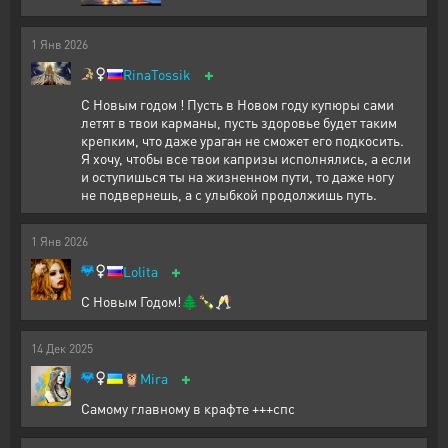
1
Янв
2026
+
RinaTossik
С Новым годом ! Пусть в Новом году купюры сами
летят в твои карманы, пусть здоровье будет таким
крепким, что даже ураган не сможет его подкосить.
Я хочу, чтобы все твои капризы исполнялись, а если
и оступишься ты на жизненном пути, то даже ногу
не подвернешь, а с улыбкой продолжишь путь.
1
Янв
2026
+
Lolita
С Новым Годом!🌲🍾🥂
14
Дек
2025
+
🦉
Mira
Самому главному в крафте +++спс