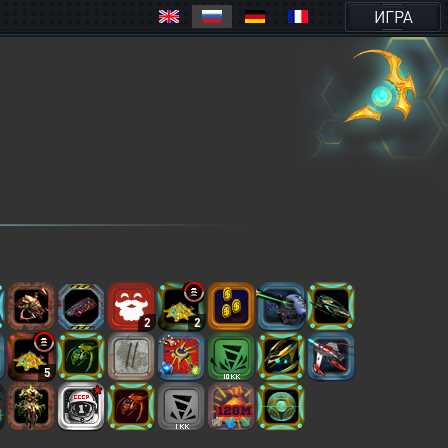
ИГРА
2
2
5