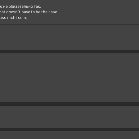
о не обязательно так.
at doesn't have to be the case.
ss nicht sein.