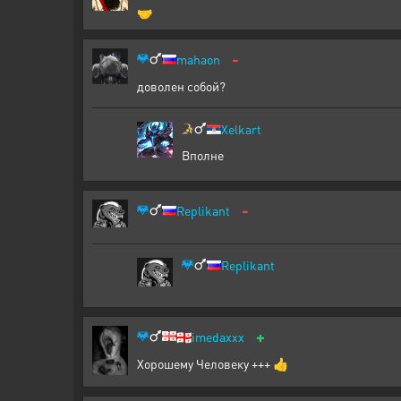
🤝
-
mahaon
доволен собой?
Xelkart
Вполне
-
Replikant
Replikant
+
🇬🇪
imedaxxx
Хорошему Человеку +++ 👍