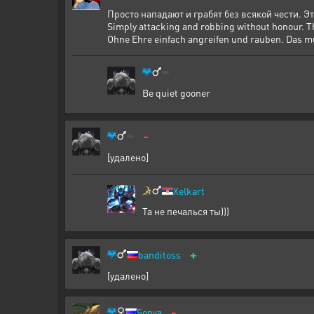
Просто нападают и грабят без всякой чести. Эт
Simply attacking and robbing without honour. Th
Ohne Ehre einfach angreifen und rauben. Das mu
Be quiet gooner
-
[удалено]
Xelkart
Та не печалься ты)))
+
banditoss
[удалено]
-
Sonya