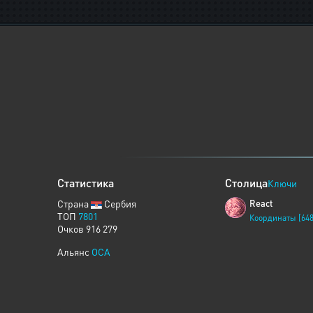
Статистика
Столица
Ключи
Страна
Сербия
React
ТОП
7801
Координаты [648
Очков 916 279
Альянс
OCA