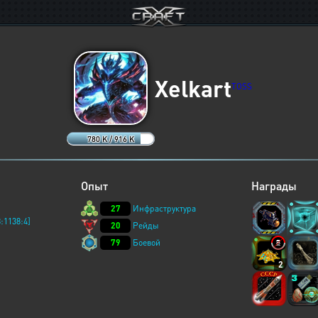
Xelkart
TOSS
780 K / 916 K
Опыт
Награды
27
Инфраструктура
:1138:4]
20
Рейды
79
Боевой
2