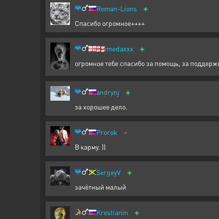
+
Roman-Lions
Спасибо огромное++++
+
🇬🇪
imedaxxx
огромное тебе спасибо за помощь, за поддерж
+
andrynj
за хорошее дело.
-
Prorok
В карму. ))
+
SergeyV
зачётный малый
+
Krestianin