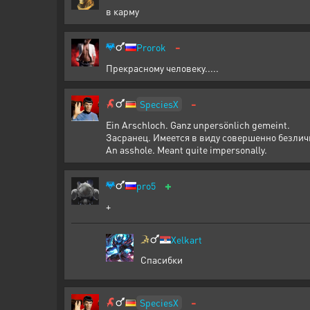
в карму
-
Prorok
Прекрасному человеку.....
-
SpeciesX
Ein Arschloch. Ganz unpersönlich gemeint.
Засранец. Имеется в виду совершенно безлич
An asshole. Meant quite impersonally.
+
pro5
+
Xelkart
Спасибки
-
SpeciesX