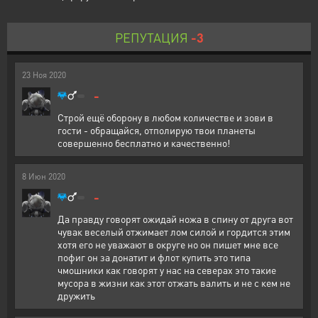
РЕПУТАЦИЯ
-3
23
Ноя
2020
-
Строй ещё оборону в любом количестве и зови в
гости - обращайся, отполирую твои планеты
совершенно бесплатно и качественно!
8
Июн
2020
-
Да правду говорят ожидай ножа в спину от друга вот
чувак веселый отжимает лом силой и гордится этим
хотя его не уважают в округе но он пишет мне все
пофиг он за донатит и флот купить это типа
чмошники как говорят у нас на северах это такие
мусора в жизни как этот отжать валить и не с кем не
дружить