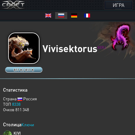
ИГРА
Vivisektorus
XERJ
811 K / 811 K
Статистика
Страна
Россия
ТОП
8338
Очков 811 348
Столица
Ключи
KIVI