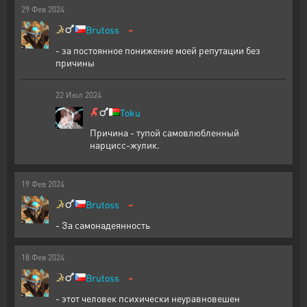
29
Фев
2024
-
Brutoss
- за постоянное понижение моей репутации без
причины
22
Июл
2024
Toku
Причина - тупой самовлюбленный
нарцисс-жулик.
19
Фев
2024
-
Brutoss
- За самонадеянность
18
Фев
2024
-
Brutoss
- этот человек психически неуравновешен