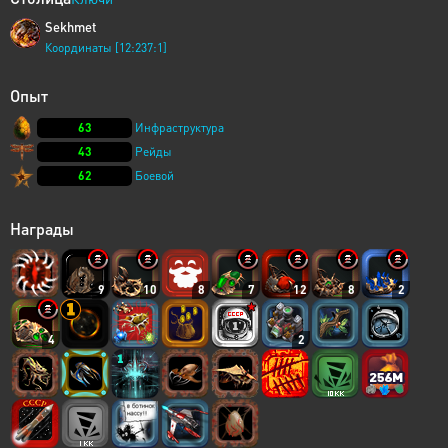
Sekhmet
Координаты [12:237:1]
Опыт
63
Инфраструктура
43
Рейды
62
Боевой
Награды
9
10
8
7
12
8
2
4
2