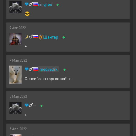
+
сшурик
😎
9
Авг
2022
+
🔆
Шантар
+
7
Мая
2022
+
medvedik
Спасибо за торговлю!!!+
5
Мая
2022
+
+
5
Апр
2022