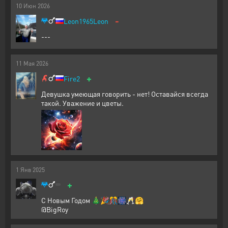
10
Июн
2026
-
Leon1965Leon
---
11
Мая
2026
+
Fire2
Девушка умеющая говорить - нет! Оставайся всегда
такой. Уважение и цветы.
1
Янв
2025
+
С Новым Годом 🎄🎉🎊🎆🥂🤗
@BigRoy