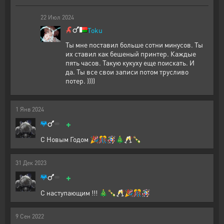
22
Июл
2024
Toku
Ты мне поставил больше сотни минусов. Ты
их ставил как бешеный принтер. Каждые
пять часов. Такую кукуху еще поискать. И
да. Ты все свои записи потом трусливо
потер. ))))
1
Янв
2024
+
С Новым Годом 🎉🎊🪅🎄🥂🍾
31
Дек
2023
+
С наступающим !!! 🎄🍾🥂🎉🎊🪅
9
Сен
2022