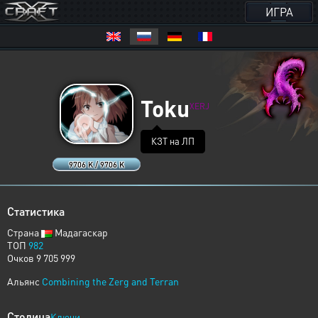
ИГРА
Toku
XERJ
КЗТ на ЛП
9706 K / 9706 K
Статистика
Страна
Мадагаскар
ТОП
982
Очков 9 705 999
Альянс
Combining the Zerg and Terran
Столица
Ключи