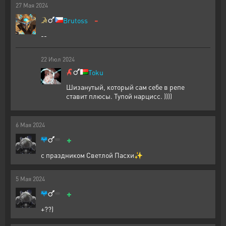
27
Мая
2024
-
Brutoss
--
22
Июл
2024
Toku
Шизанутый, который сам себе в репе
ставит плюсы. Тупой нарцисс. ))))
6
Мая
2024
+
с праздником Светлой Пасхи✨
5
Мая
2024
+
+??)