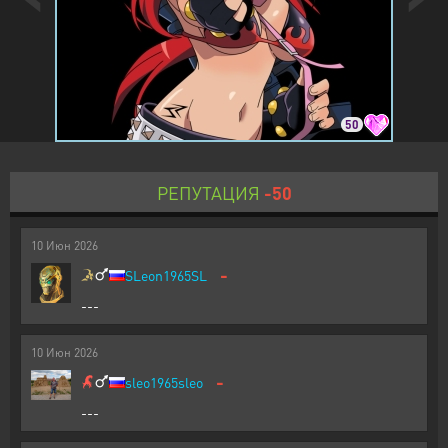
50
РЕПУТАЦИЯ
-50
10
Июн
2026
-
SLeon1965SL
---
10
Июн
2026
-
sleo1965sleo
---