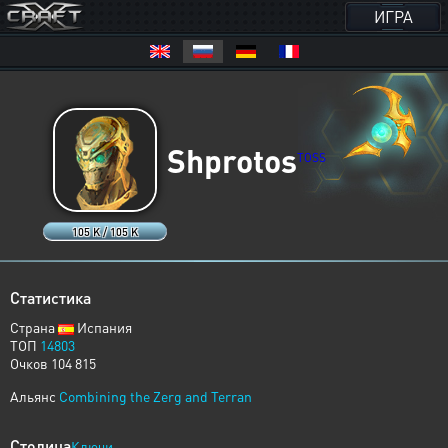
ИГРА
Shprotos
TOSS
105 K / 105 K
Статистика
Страна
Испания
ТОП
14803
Очков 104 815
Альянс
Combining the Zerg and Terran
Столица
Ключи