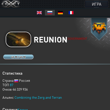
ИГРА
REUNION
GOVERNMENT
46 M / 46 M
Статистика
Страна
Россия
ТОП
87
Очков 46 329 936
Альянс
Combining the Zerg and Terran
Столица
Ключи