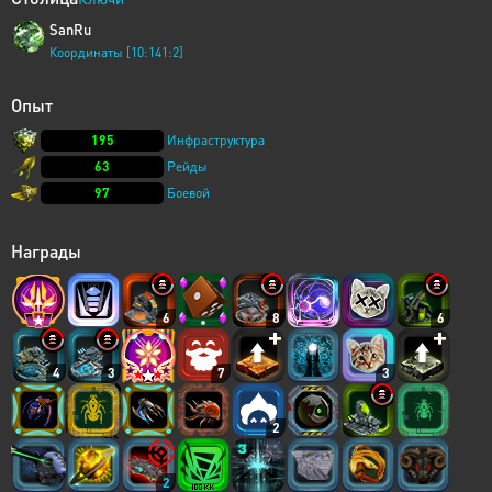
SanRu
Координаты [10:141:2]
Опыт
195
Инфраструктура
63
Рейды
97
Боевой
Награды
6
8
6
4
3
7
3
2
2