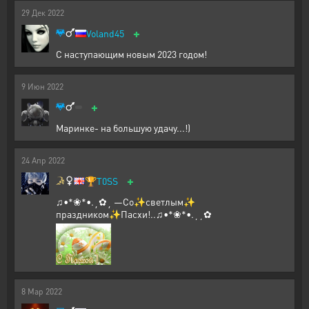
29
Дек
2022
+
Voland45
С наступающим новым 2023 годом!
9
Июн
2022
+
Маринке- на большую удачу...!)
24
Апр
2022
+
🏆
T0SS
♫•*❀*•.¸✿¸ —Со✨светлым✨
праздником✨Пасхи!..♫•*❀*•.¸¸✿
8
Мар
2022