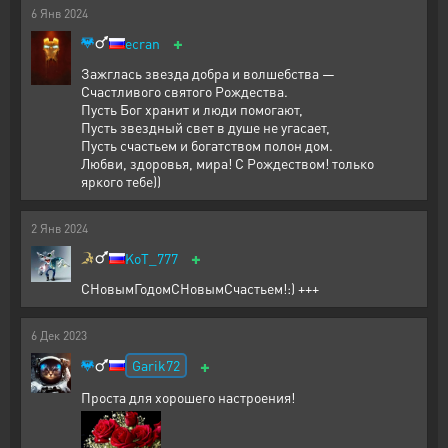
6
Янв
2024
+
ecran
Зажглась звезда добра и волшебства —
Счастливого святого Рождества.
Пусть Бог хранит и люди помогают,
Пусть звездный свет в душе не угасает,
Пусть счастьем и богатством полон дом.
Любви, здоровья, мира! С Рождеством! только
яркого тебе))
2
Янв
2024
+
KoT_777
СНовымГодомСНовымСчастьем!:) +++
6
Дек
2023
+
Garik72
Проста для хорошего настроения!