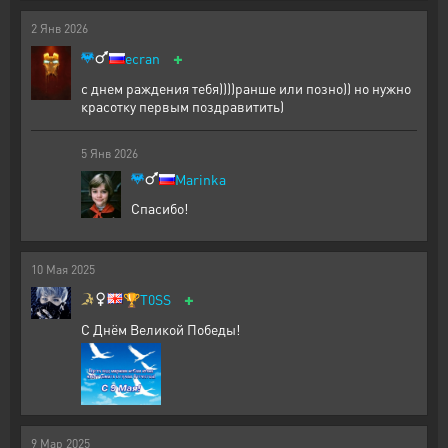
2
Янв
2026
+
ecran
с днем раждения тебя))))ранше или позно)) но нужно
красотку первым поздравитить)
5
Янв
2026
Marinka
Спасибо!
10
Мая
2025
+
🏆
T0SS
С Днём Великой Победы!
9
Мар
2025