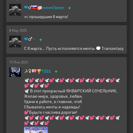
+
🐖
mmm76mm
+с прошедшим 8 марта!
8
Мар
2025
+
С 8 марта... Пусть исполняются мечты 💭 Transextasy
19
Янв
2025
+
🏆
T0SS
🕊️💕🕊️💕🕊️💕🕊️💕🕊️💕🕊️💕🕊️💕🕊️💕🕊️💕🕊️
💕🕊️💕🕊️💕
🕊️ В этот прекрасный ЯНВАРСКИЙ СОЧЕЛЬНИК,
Желаю мира, здоровья, любви,
Удачи в работе, а главное, чтоб
Сбывались мечты и надежды!
💕Будьте счаслива дорогая!
🕊️💕🕊️💕🕊️💕🕊️💕🕊️💕🕊️💕🕊️💕🕊️💕🕊️💕🕊️
💕🕊️💕🕊️💕