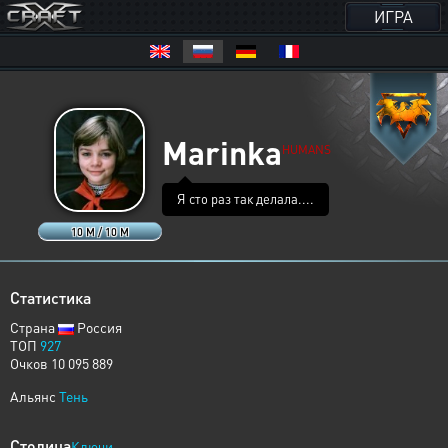
ИГРА
Marinka
HUMANS
Я сто раз так делала....
10 M / 10 M
Статистика
Страна
Россия
ТОП
927
Очков 10 095 889
Альянс
Тень
Столица
Ключи