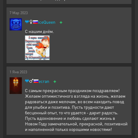
7
Мар
2023
+
IceQueen
С нашим днём.
1
Янв
2023
+
ecran
С самым прекрасным праздником поздравляем!
Желаем оптимистичного взгляда на жизнь, желаем
радоваться даже мелочам, во всем находить повод
для улыбки и позитива. Пусть трудности дают
бесценный опыт, то что удается - дарит радость.
Пусть вдохновение и любовь сделают жизнь в
Новом Году замечательной, прекрасной, позитивной
и наполненной только хорошими новостями!