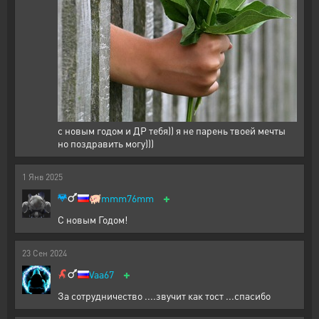
с новым годом и ДР тебя)) я не парень твоей мечты
но поздравить могу)))
1
Янв
2025
+
🐖
mmm76mm
С новым Годом!
23
Сен
2024
+
Vaa67
За сотрудничество ....звучит как тост ...спасибо