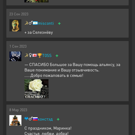
23
Сен
2023
+
misconti
+ за Селезнёву
1
Сен
2023
+
🏆
T0SS
— СПАСИБО Большое за Вашу помощь альянсу, за
Ваше понимание и Вашу отзывчивость.
.....Добро пожаловать в семью!
8
Мар
2023
+
констэд
С праздником, Маринка!
Счастья, любви, добра!