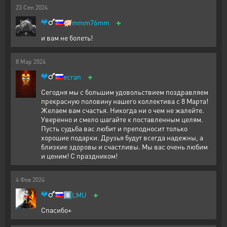
23
Сен
2024
+
🐖
mmm76mm
и вам не болеть!
8
Мар
2024
+
ecran
Сегодня мы с большим удовольствием поздравляем
прекрасную половину нашего коллектива с 8 Марта!
Желаем вам счастья. Никогда ни о чем не жалейте.
Уверенно и смело шагайте к поставленным целям.
Пусть судьба вас любит и преподносит только
хорошие подарки. Друзья будут всегда надежны, а
близкие здоровы и счастливы. Мы вас очень любим
и ценим! С праздником!
4
Фев
2024
+
8️⃣
LMU
Спасибо+