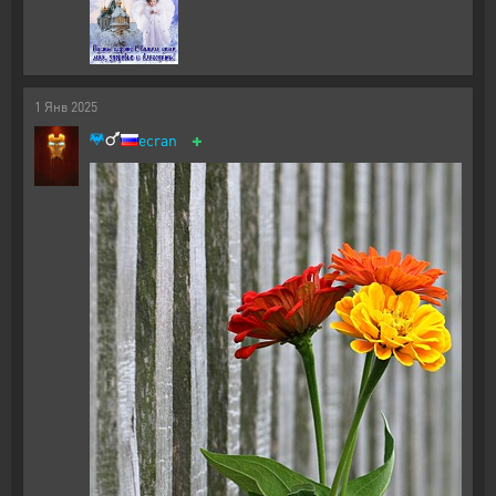
1
Янв
2025
+
ecran