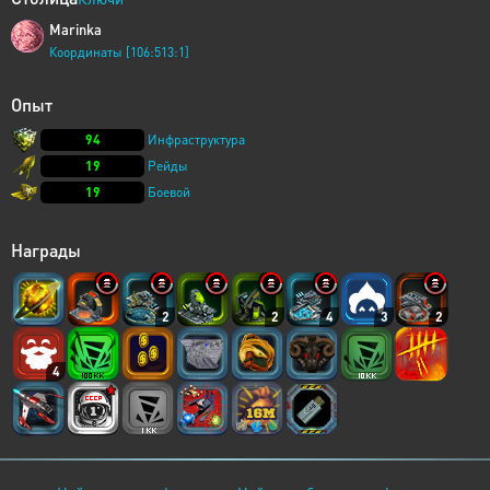
Marinka
Координаты [106:513:1]
Опыт
94
Инфраструктура
19
Рейды
19
Боевой
Награды
2
2
4
3
2
4