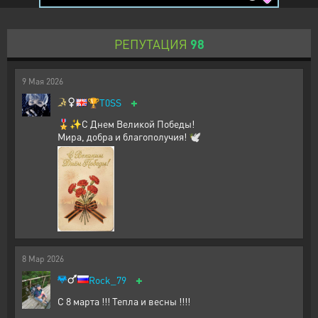
РЕПУТАЦИЯ
98
9
Мая
2026
+
🏆
T0SS
🎖️✨С Днем Великой Победы!
Мира, добра и благополучия! 🕊️
8
Мар
2026
+
Rock_79
С 8 марта !!! Тепла и весны !!!!