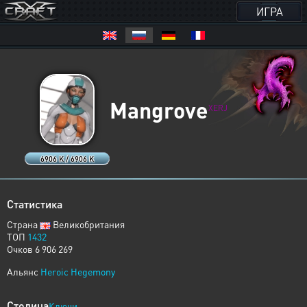
ИГРА
Mangrove
XERJ
6906 K / 6906 K
Статистика
Страна
Великобритания
ТОП
1432
Очков 6 906 269
Альянс
Heroic Hegemony
Столица
Ключи