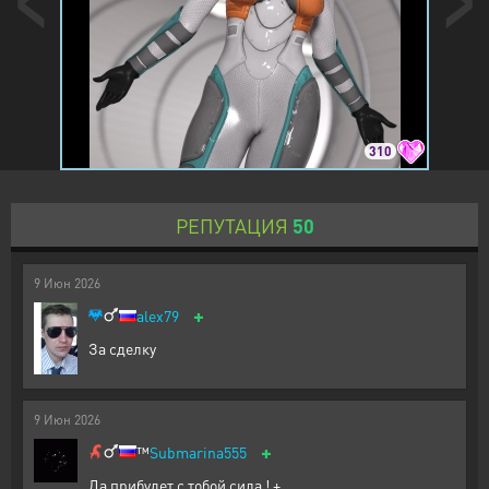
310
РЕПУТАЦИЯ
50
9
Июн
2026
+
alex79
За сделку
9
Июн
2026
+
™️
Submarina555
Да прибудет с тобой сила ! +