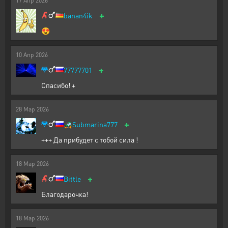
17
Апр
2026
+
banan4ik
😍
10
Апр
2026
+
77777701
Спасибо! +
28
Мар
2026
+
🚜
Submarina777
+++ Да прибудет с тобой сила !
18
Мар
2026
+
Bittle
Благодарочка!
18
Мар
2026