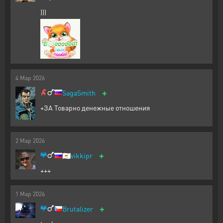
)))
4
Мар
2026
+
SagaSmith
+ЗА Товарно денежные отношения
2
Мар
2026
+
🇨🇾
vikkipr
+++
1
Мар
2026
+
Brutalizer