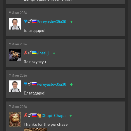
9
Июн
2026
+
Pereyaslov35a30
Благодарю!
9
Июн
2026
+
vintalij
За покупку +
7
Июн
2026
+
Pereyaslov35a30
Благодарю!
7
Июн
2026
+
🐪
Chupi-Chapa
Thanks for the purchase