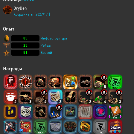
DryDen
Координаты [262:91:1]
Опыт
85
Инфраструктура
25
Рейды
51
Боевой
Награды
5
4
3
4
2
2
4
3