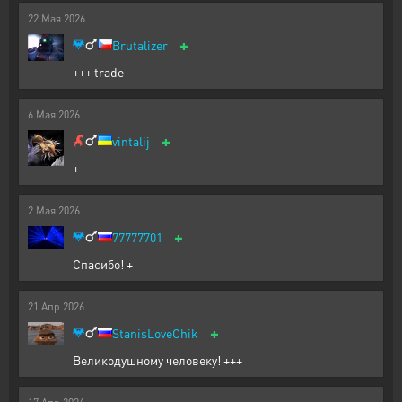
22
Мая
2026
+
Brutalizer
+++ trade
6
Мая
2026
+
vintalij
+
2
Мая
2026
+
77777701
Спасибо! +
21
Апр
2026
+
StanisLoveChik
Великодушному человеку! +++