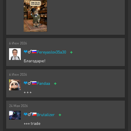
6
Июн
2026
+
Pereyaslov35a30
Благодарю!
6
Июн
2026
+
Pandaa
+ + +
24
Мая
2026
+
Brutalizer
+++ trade