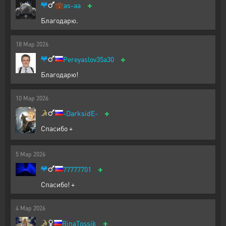
+
💼
as-aa
Благодарю.
18
Мар
2026
+
Pereyaslov35a30
Благодарю!
10
Мар
2026
+
-DarksidE-
Спасибо +
5
Мар
2026
+
77777701
Спасибо! +
4
Мар
2026
+
RinaTossik