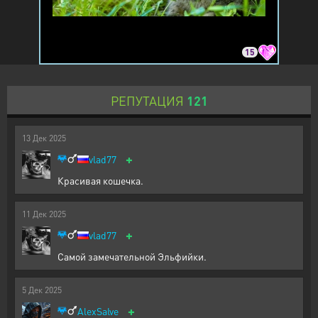
15
РЕПУТАЦИЯ
121
13
Дек
2025
+
vlad77
Красивая кошечка.
11
Дек
2025
+
vlad77
Самой замечательной Эльфийки.
5
Дек
2025
+
AlexSalve