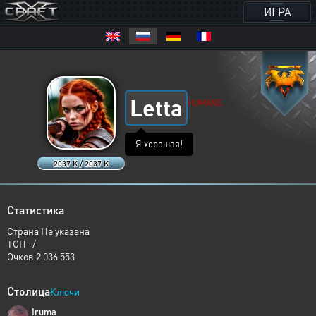
ИГРА
Letta
HUMANS
Я хорошая!
2037 K / 2037 K
Статистика
Страна Не указана
ТОП -/-
Очков 2 036 553
Столица
Ключи
Iruma