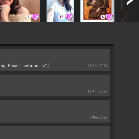
1
18
6
8
ng. Please continue... c",)
28
Апр
2026
19
Апр
2026
6
Фев
2026