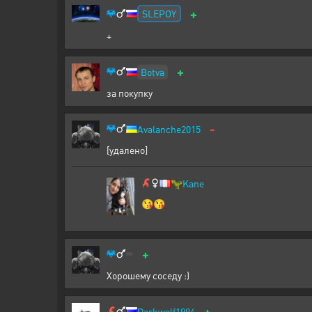
+
SLEPOY
+
+
Botva
за покупку
-
Avalanche2015
[удалено]
🦖
Kane
😘😘
+
Хорошему соседу :)
+
Darkwolf1994