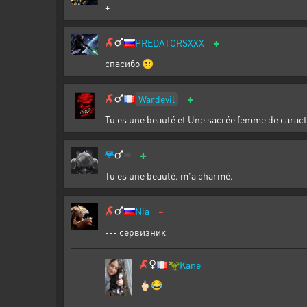
+
+
PREDATORSXXX
спасибо 🙂
+
Wardevil
Tu es une beauté et Une sacrée femme de caractèr
+
Tu es une beauté. m'a charmé.
-
Nia
--- сервизник
🦖
Kane
🖕🏻😂