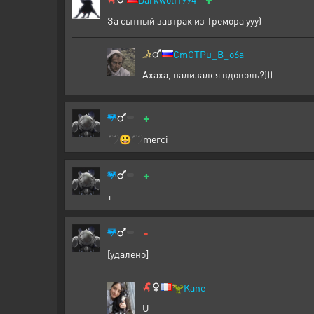
За сытный завтрак из Тремора ууу)
CmOTPu_B_o6a
Ахаха, нализался вдоволь?)))
+
🖤😃🖤merci
+
+
-
[удалено]
🦖
Kane
U