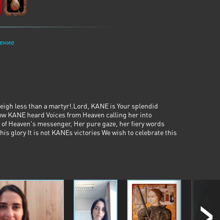
ение
weigh less than a martyr!.Lord, KANE is Your splendid
dow KANE heard Voices from Heaven calling her into
 of Heaven's messenger, Her pure gaze, her fiery words
s glory It is not KANEs victories We wish to celebrate this