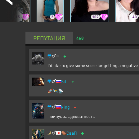
15
2
102
40
РЕПУТАЦИЯ
468
+
I'd like to give some score for getting a negative
+
SiL
🚀🛰️📡
-
king
- минус за адекватность
+
⚰️
СваП