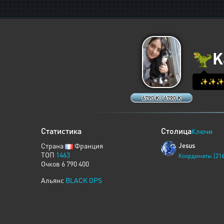
🦖
K
✨✨✨✨✨
6790 K / 6790 K
Статистика
Столица
Ключи
Страна
Франция
Jesus
ТОП
1463
Координаты [216
Очков 6 790 400
Альянс
BLACK OPS