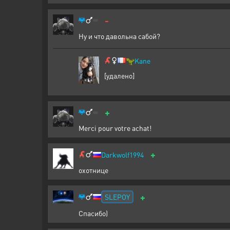
-
Ну и что давольна сабой?
🦖
Kane
[удалено]
+
Merci pour votre achat!
+
Darkwolf1994
охотнице
+
SLEPOY
Спасибо)