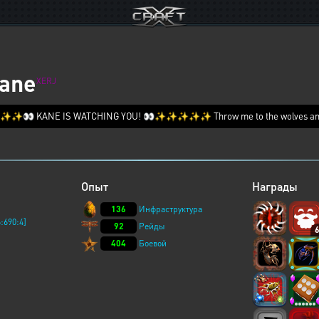
ane
XERJ
 KANE IS WATCHING YOU! 👀✨✨✨✨✨ Throw me to the wolves and I wil
Опыт
Награды
136
Инфраструктура
:690:4]
92
Рейды
404
Боевой