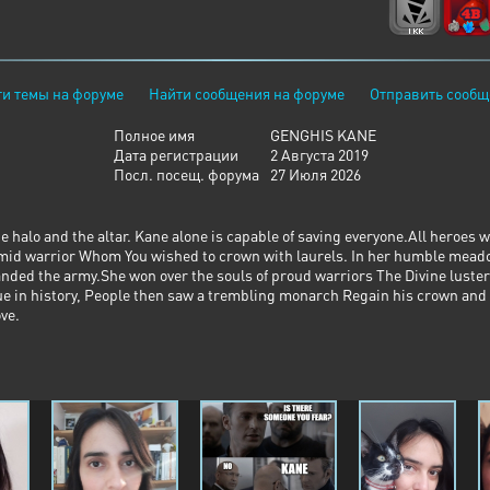
и темы на форуме
Найти сообщения на форуме
Отправить сообщ
Полное имя
GENGHIS KANE
Дата регистрации
2 Августа 2019
Посл. посещ. форума
27 Июля 2026
halo and the altar. Kane alone is capable of saving everyone.All heroes 
e timid warrior Whom You wished to crown with laurels. In her humble mea
anded the army.She won over the souls of proud warriors The Divine luster
ue in history, People then saw a trembling monarch Regain his crown and hi
ve.