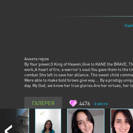
Найт
Анкета героя
By Your power,O King of Heaven,Give to KANE the BRAVE, The 
work,A heart of fire, a warrior's soul:You gave them to th
combat.She left to save her alliance. The sweet child comm
Were able to make bold brows give way.... By a prodigy uniq
day. My God, we know her true glories Are her virtues, her lo
ГАЛЕРЕЯ
4476
4
место