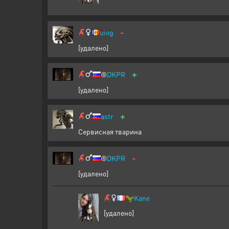
-
uiog
[удалено]
+
®️
DKPR
[удалено]
+
astr
Сервисная тварина
-
®️
DKPR
[удалено]
🦖
Kane
[удалено]