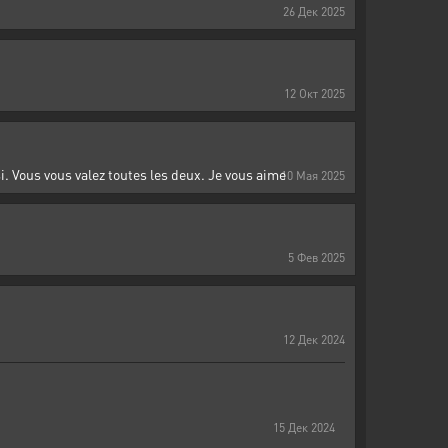
26
Дек
2025
12
Окт
2025
i. Vous vous valez toutes les deux. Je vous aime
10
Мая
2025
5
Фев
2025
12
Дек
2024
15
Дек
2024