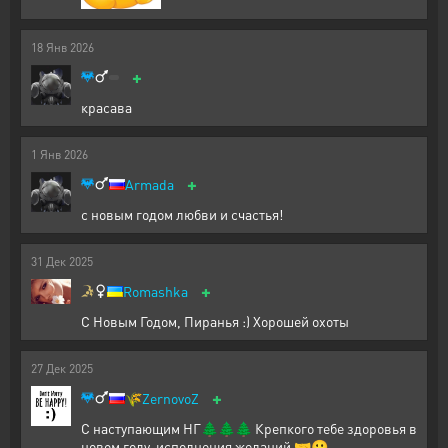
18
Янв
2026
+
красава
1
Янв
2026
+
Armada
с новым годом любви и счастья!
31
Дек
2025
+
Romashka
С Новым Годом, Пиранья :) Хорошей охоты
27
Дек
2025
+
🌾
ZernovoZ
С наступающим НГ🌲🌲🌲 Крепкого тебе здоровья в
новом году, исполнения желаний 🤝🙂