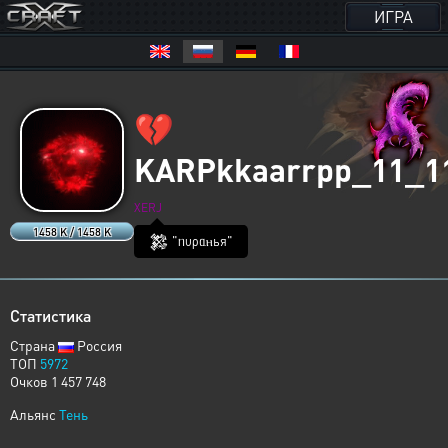
ИГРА
💔
KARPkkaarrpp_11_1
XERJ
1458 K / 1458 K
𒄆 "ᥒυρᥲⲏья"
Статистика
Страна
Россия
ТОП
5972
Очков 1 457 748
Альянс
Тень