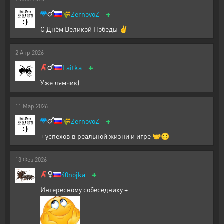
+
🌾
ZernovoZ
С Днём Великой Победы ✌️
2
Апр
2026
+
Laitka
Уже лямчик)
11
Мар
2026
+
🌾
ZernovoZ
+ успехов в реальной жизни и игре 🤝🙂
13
Фев
2026
+
40nojka
Интересному собеседнику +