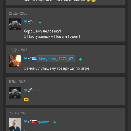
26
Дек
2025
+
Хорошему человеку)
С Наступающим Новым Годом!
19
Дек
2025
+
Morychok_1979_07
Самому лутьшему товарищу по игре!
5
Дек
2025
+
🫶
25
Ноя
2025
+
Igoarm
+