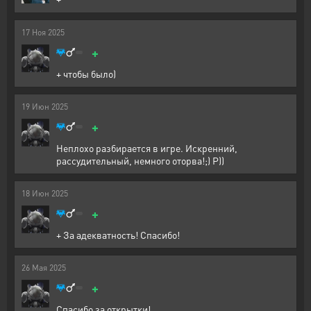
17
Ноя
2025
+
+ чтобы было)
19
Июн
2025
+
Неплохо разбирается в игре. Искренний,
рассудительный, немного оторва!;) Р))
18
Июн
2025
+
+ За адекватность! Спасибо!
26
Мая
2025
+
Спасибо за открытки!