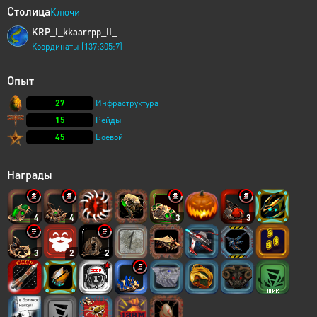
Столица
Ключи
KRP_I_kkaarrpp_II_
Координаты [137:305:7]
Опыт
27
Инфраструктура
15
Рейды
45
Боевой
Награды
4
4
3
3
3
2
2