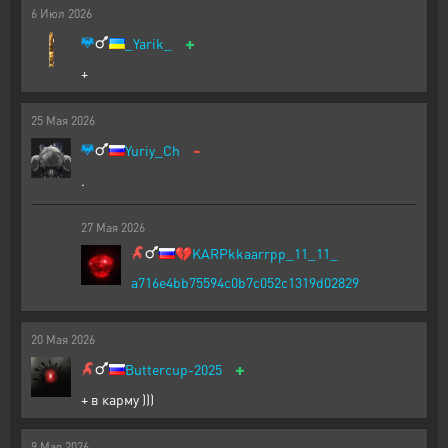
6
Июл
2026
+
_Yarik_
+
25
Мая
2026
-
Yuriy_Ch
.
27
Мая
2026
💔
KARPkkaarrpp_11_11_
a716e4bb75594c0b7c052c1319d02829
20
Мая
2026
+
Buttercup-2025
+ в карму )))
9
Мая
2026