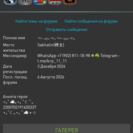
Найти темы на форуме
Найти сообщения на форуме
Отправить сообщение
Полное имя
𓆝 𓆟 𓆞 𓆝 𓆟 𓆞
Место
Sakhalin(樺太)
жительства
Мессенджер
WhatsApp +7 (902) 811-18-98 ✵☘︎ Telegram -
t.me/krp_11_11
Дата
3 Декабря 2024
регистрации
Посл. посещ.
6 Августа 2026
форума
Анкета героя
⋆｡ﾟ☁︎｡⋆｡ ﾟ☾ ﾟ｡
2200702191650337
⋆｡ﾟ☾｡⋆｡ ﾟ☁︎ ٭ ☆
ГАЛЕРЕЯ