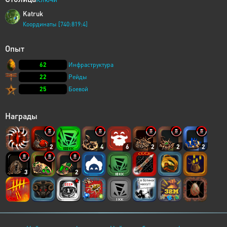
Katruk
Координаты [740:819:4]
Опыт
62
Инфраструктура
22
Рейды
25
Боевой
Награды
2
4
6
2
2
2
3
2