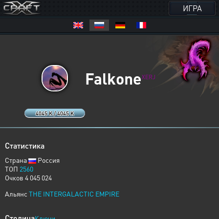
ИГРА
Falkone
XERJ
4045 K / 4045 K
Статистика
Страна
Россия
ТОП
2560
Очков 4 045 024
Альянс
THE INTERGALACTIC EMPIRE
Столица
Ключи