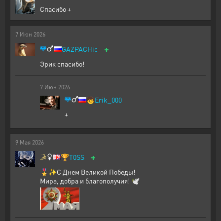
Спасибо +
7
Июн
2026
+
GAZPACHic
Эрик спасибо!
7
Июн
2026
🧒
Erik_000
+
9
Мая
2026
+
🏆
T0SS
🎖️✨С Днем Великой Победы!
Мира, добра и благополучия! 🕊️