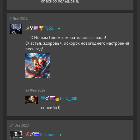
спасибо большое )))
2
Янв
2024
+
🏆
T0SS
— С Новым Годом замечательного соала!
Счастья, здоровья, искорок новогоднего настроения
весь год!
24
Фев
2024
🧒
Erik_000
спасибо )))
24
Окт
2023
+
Teranan