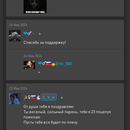
26
Фев
2024
+
Спасибо за поддержку!
26
Фев
2024
🧒
Erik_000
+
23
Фев
2024
+
E_V_A
🐇
От души тебя я поздравляю
Ты веселый, сильный парень, тебе я 23 поцелуя
пожелаю
Пусть тебе все будет по плечу.