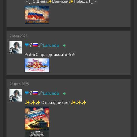
︵‿ С Днем✨Великой✨Победы! ‿︵
9
Мая
2025
+
🗝️
Larunda
✯✯✯С праздником!✯✯✯
23
Фев
2025
+
🗝️
Larunda
✨✨✨ С праздником! ✨✨✨