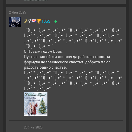
2
Янв
2025
+
🏆
T0SS
´¨)(¸.•´ (¸.•` * ¸.•´¸.•*´¨)(¸.•´ (¸.•` * ¸.•´¸.•*´¨)(¸.•´
(¸.•` * ¸.•´¸.•*´¨)(¸.•´ (¸.•` * ¸.•´¸.•*´¨)(¸.•´ (¸.•` *
¸.•´¸.•*´¨)(¸.•´ (¸.•` * ¸.•´¸.•*´¨)(¸.•´ (¸.•` * ¸.•´¸.•*
´¨)(¸.•´ (¸.•` * ´
С Новым годом Ерик!
Пусть в вашей жизни всегда работает простая
формула человеческого счастья: доброта плюс
радость равно счастье.
(¸.•` * ¸.•´¸.•*´¨)(¸.•´ (¸.•` * ¸.•´¸.•*´¨)(¸.•´ (¸.•` *
¸.•´¸.•*´¨)(¸.•´ (¸.•` * ¸.•´¸.•*´¨)(¸.•´ (¸.•` * ¸.•´¸.•*
´¨)(¸.•´ (¸.•` * ¸.•´¸.•*´¨)(¸.•´ (¸.•` * ¸.•´¸.•*´¨)(¸.•´
(¸.•` * ¸.•´¸.•*
23
Янв
2025