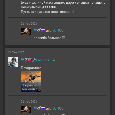
Будь мужчиной настоящим, дари камушки почаще, от
моей улыбки для тебя,
Пусть вскружится твоя голова.)))
24
Фев
2024
🧒
Erik_000
спасибо большое )))
23
Фев
2024
+
🗝️
Larunda
Поздравляю!
24
Фев
2024
🧒
Erik_000