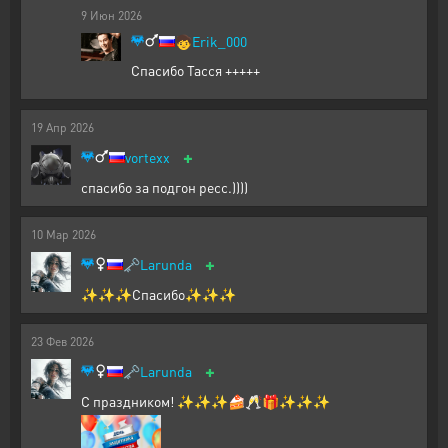
9
Июн
2026
🧒
Erik_000
Спасибо Тасся +++++
19
Апр
2026
+
vortexx
спасибо за подгон ресс.))))
10
Мар
2026
+
🗝️
Larunda
✨✨✨Спасибо✨✨✨
23
Фев
2026
+
🗝️
Larunda
С праздником! ✨✨✨🍰🥂🎁✨✨✨