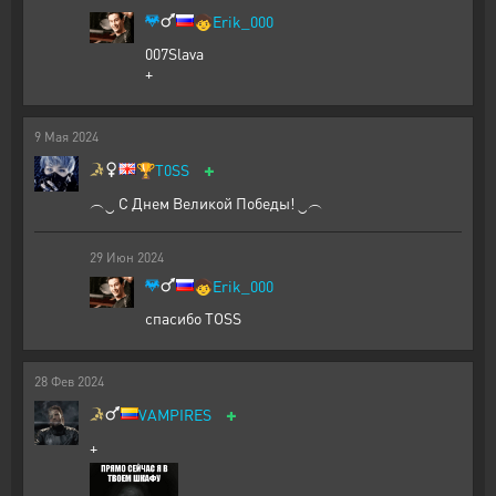
🧒
Erik_000
007Slava
+
9
Мая
2024
+
🏆
T0SS
︵‿ С Днем Великой Победы! ‿︵
29
Июн
2024
🧒
Erik_000
спасибо ТОSS
28
Фев
2024
+
VAMPIRES
+