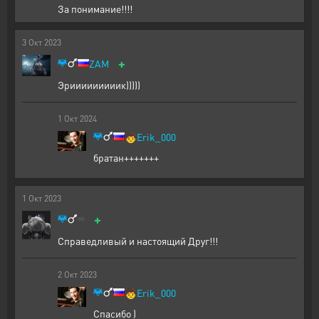
За понимание!!!!
3
Окт
2023
+
ZAM
Эрииииииииик)))))
1
Окт
2024
🧒
Erik_000
братан+++++++
1
Окт
2023
+
Справедливый и настоящий Друг!!!
2
Окт
2023
🧒
Erik_000
Спасибо )