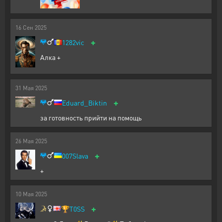
16
Сен
2025
+
1282vic
Алка +
31
Мая
2025
+
Eduard_Biktin
за готовность прийти на помощь
26
Мая
2025
+
007Slava
+
10
Мая
2025
+
🏆
T0SS