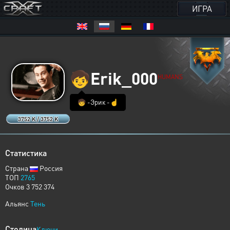
ИГРА
🧒
Erik_000
HUMANS
🧒 -Эрик -☝️
3752 K / 3752 K
Статистика
Страна
Россия
ТОП
2765
Очков 3 752 374
Альянс
Тень
Столица
Ключи