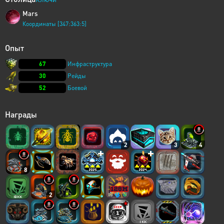
Mars
Координаты [347:363:5]
Опыт
67
Инфраструктура
30
Рейды
52
Боевой
Награды
2
3
4
8
2