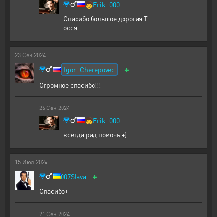
🧒
Erik_000
Спасибо большое дорогая Т
осся
23
Сен
2024
+
Igor_Cherepovec
Огромное спасибо!!!
26
Сен
2024
🧒
Erik_000
всегда рад помочь +)
15
Июл
2024
+
007Slava
Спасибо+
21
Сен
2024