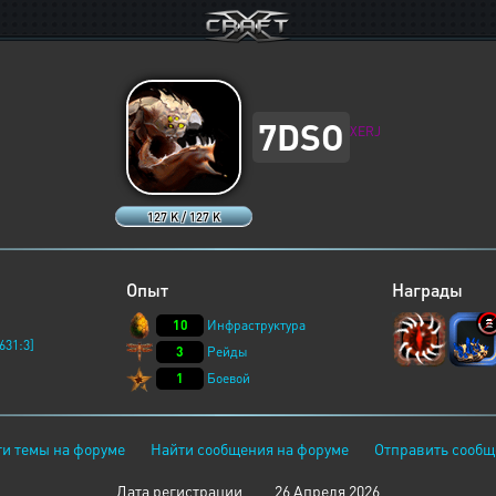
7DSO
XERJ
127 K / 127 K
Опыт
Награды
10
Инфраструктура
631:3]
3
Рейды
1
Боевой
и темы на форуме
Найти сообщения на форуме
Отправить сообщ
Дата регистрации
26 Апреля 2026