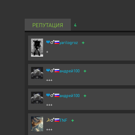
РЕПУТАЦИЯ
4
+
yarilogroz
+
+
андрей100
+++
+
андрей100
+++
+
TNF
+++