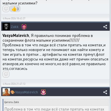
малыми усилиями?
👍
3
4 Июля 2026 18:42:27
Zakk
VasyaMalevich
, Я правильно понимаю проблема в
сохранении флота малыми усилиями///////
Проблема в том что люди всё стали прятать на кометах,и
теперь только новореги не понимают как найти комету и
там играть в прятки .. артифакты на кометах прячут,флот
на кометах,ресурсы на кометах,даже нет причин опасаться
атакеров,их конечно не много,но всё равно,не правильно
это,согласись
4 Июля 2026 21:47:13
🎨
VasyaMalevich
Цитата: Zakk
Проблема в том что люди всё стали прятать на кометах