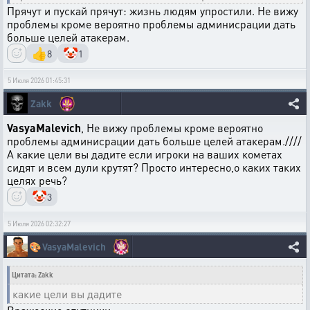
Прячут и пускай прячут: жизнь людям упростили. Не вижу
проблемы кроме вероятно проблемы админисрации дать
больше целей атакерам.
👍
🤡
8
1
5 Июля 2026 01:45:31
Zakk
VasyaMalevich
, Не вижу проблемы кроме вероятно
проблемы админисрации дать больше целей атакерам.////
А какие цели вы дадите если игроки на ваших кометах
сидят и всем дули крутят? Просто интересно,о каких таких
целях речь?
🤡
3
5 Июля 2026 02:32:27
🎨
VasyaMalevich
Цитата: Zakk
какие цели вы дадите