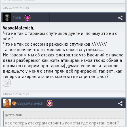
6 Июля 2026 09:18:09
Zakk
VasyaMalevich
,
Что не так с тараном спутников дунями, почему это ни о
чём?
Что не так со сносом вражеских спутников /////////
Та все поняли что ты желаешь сноса спутников.....
Но говорим мы об атаках флотов,так что Василий с начало
давай разберемся как жить атакирам из-за твоих обнов,а
потом по говорим про тараны( думаю если логи таранов
видишь,то у меня с этим прям всё прикрасно) так вот ,как
теперь атакерам атачить кометы где спрятан флот?
6 Июля 2026 14:28:25
🎨
VasyaMalevich
Цитата: Zakk
как теперь атакерам атачить кометы где спрятан флот?