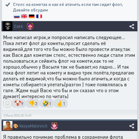
Стелс на кометах и как её атачить если там сидит флот
,
Давайте обсудим
Zakk
Мне написал игрок,и попросил написать следующее...
Пока летит флот до кометы,просит сделать её
видимой,для того что бы можно было провести атаку,так
как Вася дал кометам стелс, естественно люди стали этим
пользоваться,и сейвить флот на комети,как то не
хорошо,обычно у Васыля так не бывает,но ладно... И так
пока флот летит на комету и видно трек полёта,предлагаю
делать её видимой,что бы можно было атачить,и когда с
кометы собирается улетать(разгон ) тоже появлялась в
гале. Ждем ещё Васю что бы и он сказал что о этом
думает( интересно по читать)
🤡
👎
🤣
🤞
9
3
1
1
3 Июля 2026 20:14:01
🎨
VasyaMalevich
Я правильно понимаю проблема в сохранении флота