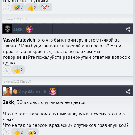
Вражеские спутники
🤣
👍
🤡
7
2
1
5 Июля 2026 12:31:07
Zakk
VasyaMalevich
, это что бы к примеру я его упячкой за
любил? Или будит даваться боевой опыт за это? Если
просто таран красных,так это не то о чем мы
говорим,дайте пожалуйста развернутый ответ на вопрос о
целях...
👍
2
5 Июля 2026 13:25:03
🎨
VasyaMalevich
Zakk
, БО за снос спутников не даётся.
Что не так с тараном спутников дунями, почему это ни о
чём?
Что не так со сносом вражеских спутников гравипушкой?
👍
🤕
2
2