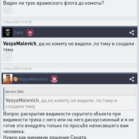
Виден ли трек вражеского флота до кометы?
6 Июля 2026 14:42:58
Zakk
VasyaMalevich
, да,но комету не видели ,по тому и создали
тему
6 Июля 2026 14:48:00
🎨
VasyaMalevich
Цитата: Zakk
VasyaMalevich
, да,но комету не видели ,по тому и
создали тему
Вопрос раскрытия видимости скрытого объекта при
видимости трека с него или на него дискуссионный и я не
готов это внедрять только по просьбе написавшего вам
человека.
Нужно как минимум решение Сената.