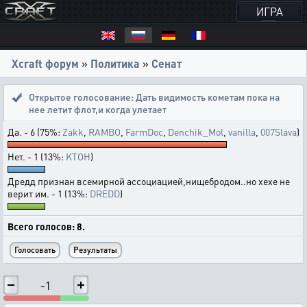
ИГРА
Xcraft форум
»
Политика
»
Сенат
Открытое голосование:
Дать видимость кометам пока на
нее летит флот,и когда улетает
Да. - 6 (75%:
Zakk
,
RAMBO
,
FarmDoc
,
Denchik_Mol
,
vanilla
,
007Slava
)
Нет. - 1 (13%:
KTOH
)
Дредд признан всемирной ассоциацией,нищебродом..но хехе не
верит им. - 1 (13%:
DREDD
)
Всего голосов: 8.
-1