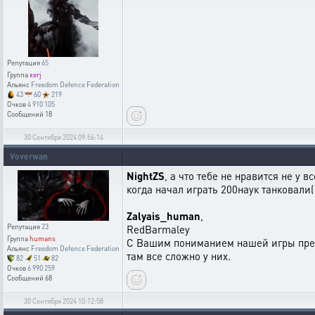
Репутация
65
Группа
xerj
Альянс
Freedom Defence Federation
43
60
219
Очков
4 910 105
Сообщений
18
30 Сентября 2024 09:56:14
Voverwan
NightZS
, а что тебе не нравится не у 
когда начал играть 200наук танковали(
Zalyais_human
,
Репутация
23
RedBarmaley
Группа
humans
С Вашим пониманием нашей игры предл
Альянс
Freedom Defence Federation
там все сложно у них.
82
51
82
Очков
6 990 259
Сообщений
68
30 Сентября 2024 10:12:58