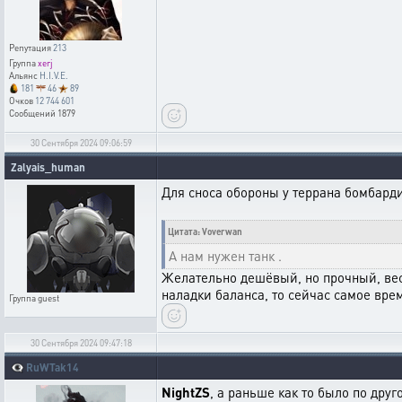
Репутация
213
Группа
xerj
Альянс
H.I.V.E.
181
46
89
Очков
12 744 601
Сообщений
1879
30 Сентября 2024 09:06:59
Zalyais_human
Для сноса обороны у террана бомбард
Цитата: Voverwan
А нам нужен танк .
Желательно дешёвый, но прочный, вес
наладки баланса, то сейчас самое вре
Группа
guest
30 Сентября 2024 09:47:18
👁️‍🗨️
RuWTak14
NightZS
, а раньше как то было по друг