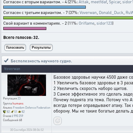
Согласен с вторым вариантом. - 4 (21%:
Attak
,
meetfdaf
,
Spicar
,
sidor
Согласен с третьим вариантом. - 7 (37%:
Voverwan
,
Donald_Duck
,
RuW
Свой вариант в комментариях. - 2 (11%:
Oriflame
,
sidor123
)
Всего голосов: 32.
Бесполезность научного судно.
Voverwan
Базовое здоровье научки 4500 даже с
1 Увеличить базовое здоровье в 3 раза
2 Увеличить скорость наборо щитов.
3 Самое эффективное это сделать заде
Репутация
23
Почему поднята эта тема. Потому что А
Группа
humans
всегда потери оправдывают атаку. Так 
Альянс
Freedom Defence Federation
оборону. Мы не такие богатые делать 
82
51
82
Очков
6 990 259
Сообщений
68
30 Сентября 2024 08:06:52