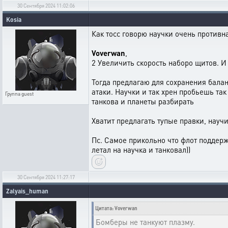
30 Сентября 2024 11:02:06
Kosia
Как тосс говорю научки очень противна
Voverwan
,
2 Увеличить скорость наборо щитов. И
Тогда предлагаю для сохранения балан
атаки. Научки и так хрен пробьешь так
Группа
guest
танкова и планеты разбирать
Хватит предлагать тупые правки, науч
Пс. Самое прикольно что флот поддерж
летал на научка и танковал))
30 Сентября 2024 11:27:17
Zalyais_human
Цитата: Voverwan
Бомберы не танкуют плазму.