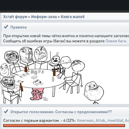
Xcraft форум
»
Информ-зона
»
Книга жалоб
Правила
При открытии новой темы чётко внятно и понятно напишите заголово
Сообщить об ошибках игры (багах) вы можете в разделе
Ловим баги
.
Открытое голосование:
Согласны с предложениями??
Согласен с первым вариантом. - 6 (32%:
Voverwan
,
Attak
,
meetfdaf
,
Ac