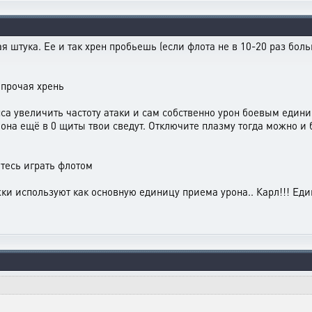
я штука. Ее и так хрен пробьешь (если флота не в 10-20 раз бол
 прочая хрень
са увеличить частоту атаки и сам собственно урон боевым един
 она ещё в 0 щиты твои сведут. Отключите плазму тогда можно и б
итесь играть флотом
ки используют как основную единицу приема урона.. Карл!!! Един