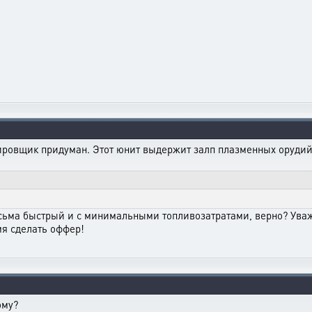
ировщик придуман. Этот юнит выдержит залп плазменных орудий,
ьма быстрый и с минимальными топливозатратами, верно? Уваж
мя сделать оффер!
ому?