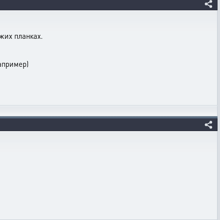
жих планках.
апример)