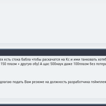
всех есть стока бабла чтобы раскачатся на Кс и ими танковать хот
 150 плазм + другую обу) А щас 500наук даже 100плазм без потер
агаю подать Вам резюме на должность разработчика геймплея че