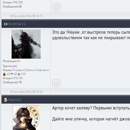
Очков
6 990 259
Сообщений
68
30 Сентября 2024 08:18:15
👁️‍🗨️
RuWTak14
Это да !Науки ,от выстрела теперь сып
удовольствием так как не покрывают п
Репутация
65
Группа
xerj
Альянс
Freedom Defence Federation
43
60
219
Очков
4 910 105
Сообщений
18
30 Сентября 2024 08:52:56
🍺
NightZS
Артор хочет халяву? Первыми вступать 
Дайте мне упячку, которая нагнëт джов