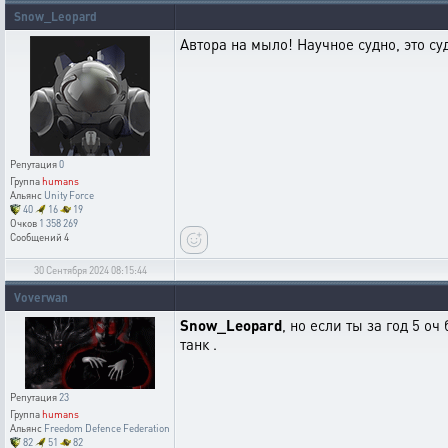
Snow_Leopard
Автора на мыло! Научное судно, это су
Репутация
0
Группа
humans
Альянс
Unity Force
40
16
19
Очков
1 358 269
Сообщений
4
30 Сентября 2024 08:15:44
Voverwan
Snow_Leopard
, но если ты за год 5 о
танк .
Репутация
23
Группа
humans
Альянс
Freedom Defence Federation
82
51
82