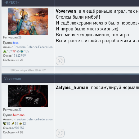
-KPECT-
Voverwan
, а я ещё раньше играл, так 
Стелсы были имбой!
И ещё люкерами можно было перевозит
И пиров было много жирных)
Всё меняется динамично, это игра.
Репутация
26
Вы играете с игрой а разработчики и 
Группа
toss
Альянс
Freedom Defence Federation
107
45
105
Очков
17 642 949
Сообщений
20
30 Сентября 2024 10:44:09
Voverwan
Zalyais_human
, просимулируй нормал
Репутация
23
Группа
humans
Альянс
Freedom Defence Federation
82
51
82
Очков
6 990 259
Сообщений
68