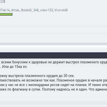
123
)
Tak14
,
Attak
,
BoldoG_348
,
sidor123
,
VistrelA
)
о всеми бонусоми к здоровью не держит выстрел плазменого оруд
. Или до 15ка хп.
ржку выстрела плазменного орудия до 30 сек.
такествовать не возможно так как. Плазменое орудие в начале р
как у нас не все с милиардами ресов сидят на планах. И такие ат
даже по флагману в сутки. Поэтому надеюсь не я один. Что адми