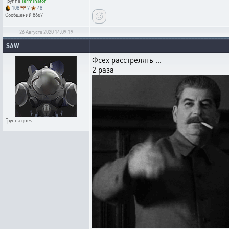
Группа
Terminator
108
7
48
Сообщений
8667
26 Августа 2020 14:09:19
SAW
Фсех расстрелять ...
2 раза
Группа
guest