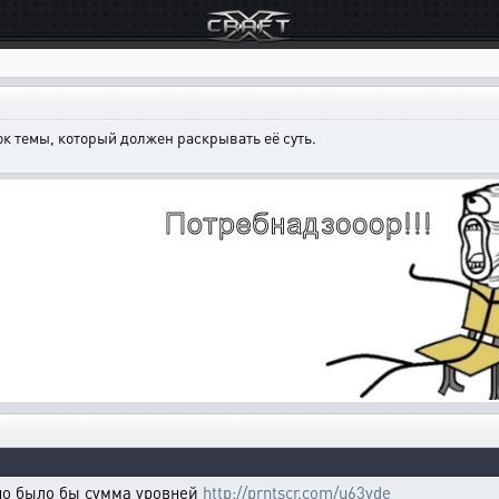
к темы, который должен раскрывать её суть.
но было бы сумма уровней
http://prntscr.com/u63vde