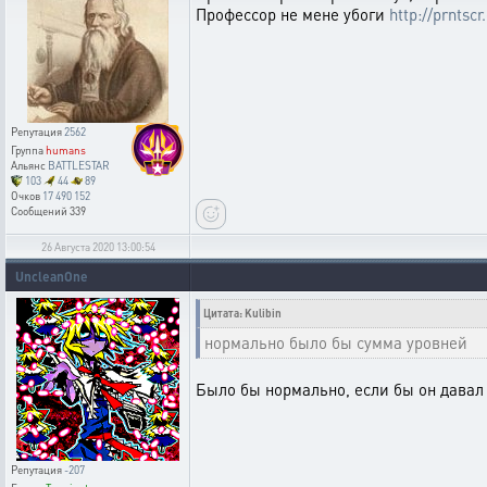
Профессор не мене убоги
http://prntsc
Репутация
2562
Группа
humans
Альянс
BATTLESTAR
103
44
89
Очков
17 490 152
Сообщений
339
26 Августа 2020 13:00:54
UncleanOne
Цитата: Kulibin
нормально было бы сумма уровней
Было бы нормально, если бы он давал 
Репутация
-207