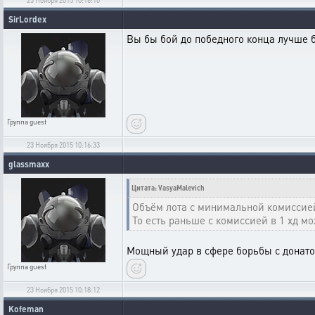
SirLordex
Вы бы бой до победного конца лучше 
Группа
guest
23 Ноября 2015 10:16:33
glassmaxx
Цитата: VasyaMalevich
Объём лота с минимальной комиссией 
То есть раньше с комиссией в 1 хд мо
Мощный удар в сфере борьбы с донато
Группа
guest
23 Ноября 2015 10:18:12
Kofeman