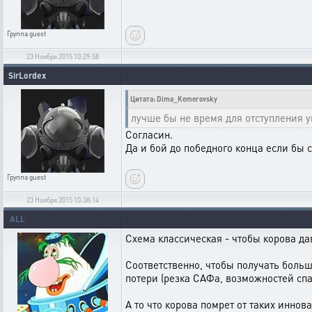
Группа
guest
23 Ноября 2015 10:29:58
SirLordex
Цитата: Dima_Kemerovsky
лучше бы не время для отступления у
Согласин.
Да и бой до победного конца если бы 
Группа
guest
23 Ноября 2015 10:38:14
ALL
Схема классическая - чтобы корова д
Соответственно, чтобы получать больш
потери (резка САФа, возможностей спа
А то что корова помрет от таких иннов