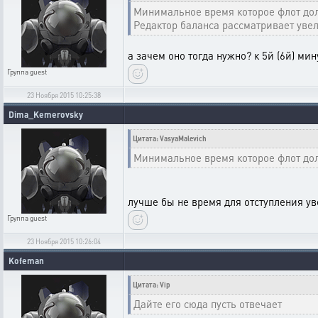
Минимальное время которое флот долж
Редактор баланса рассматривает увел
а зачем оно тогда нужно? к 5й (6й) мин
Группа
guest
23 Ноября 2015 10:25:38
Dima_Kemerovsky
Цитата: VasyaMalevich
Минимальное время которое флот долж
лучше бы не время для отступления ув
Группа
guest
23 Ноября 2015 10:26:04
Kofeman
Цитата: Vip
Дайте его сюда пусть отвечает