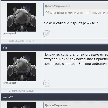
Цитата: VasyaMalevich
Объём лота с минимальной комиссией 
а с чем связано ? донат режите ?
Группа
guest
23 Ноября 2015 10:19:38
Vip
Поясните, кому стало так страшно от 
отступление??? Как показывает практи
сюда пусть отвечает. За свои действия
Группа
guest
23 Ноября 2015 10:23:31
walle90
Цитата: VasyaMalevich