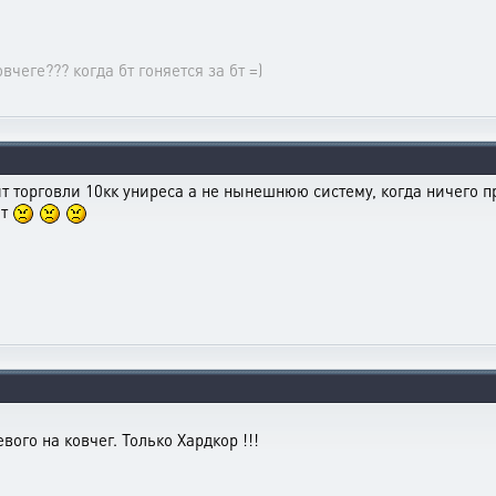
чеге??? когда бт гоняется за бт =)
орговли 10кк униреса а не нынешнюю систему, когда ничего про
ит
евого на ковчег. Только Хардкор !!!