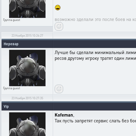
возможно зделали это после боев на ков
Группа
guest
23 Ноября 2015 10:26:27
Неревар
Лучше бы сделали минимальный лимит т
ресов другому игроку тратят один лим
Группа
guest
23 Ноября 2015 10:27:35
Vip
Kofeman
,
Так пусть запретят сервис слать без бо