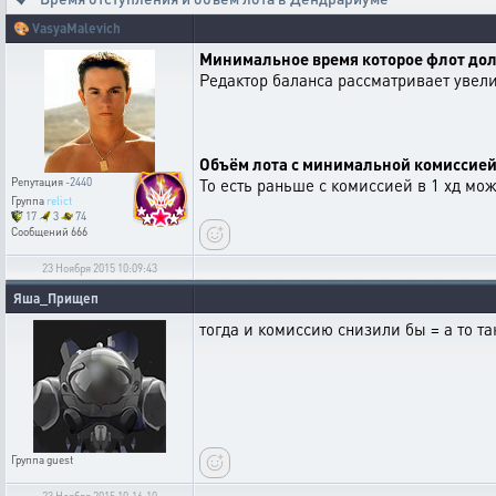
🎨
VasyaMalevich
Минимальное время которое флот долже
Редактор баланса рассматривает увели
Объём лота с минимальной комиссией у
То есть раньше с комиссией в 1 хд мож
Репутация
-2440
Группа
relict
17
3
74
Сообщений
666
23 Ноября 2015 10:09:43
Яша_Прищеп
тогда и комиссию снизили бы = а то так
Группа
guest
23 Ноября 2015 10:16:10