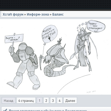
Xcraft форум
»
Информ-зона
»
Баланс
Назад
4 страниц
1
2
3
4
Далее
Время отступления и объём лота в Дендрариуме