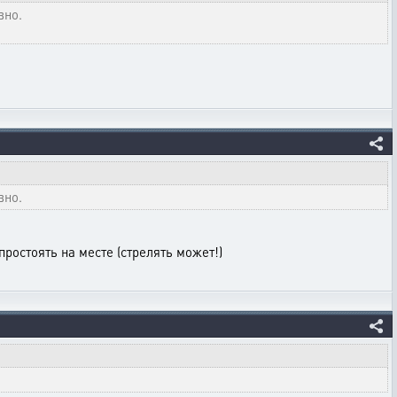
вно.
вно.
ростоять на месте (стрелять может!)