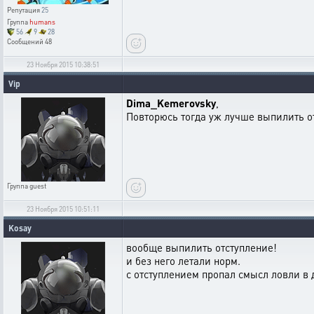
Репутация
25
Группа
humans
56
9
28
Сообщений
48
23 Ноября 2015 10:38:51
Vip
Dima_Kemerovsky
,
Повторюсь тогда уж лучше выпилить о
Группа
guest
23 Ноября 2015 10:51:11
Kosay
вообще выпилить отступление!
и без него летали норм.
с отступлением пропал смысл ловли в 