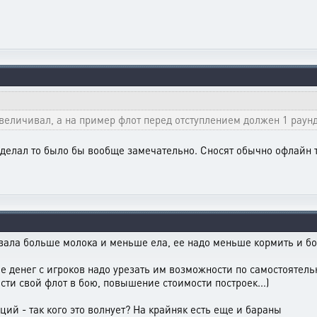
величивал, а на пример флот перед отступлением должен 1 раунд 
сделал то было бы вообще замечательно. Сносят обычно офлайн т
авала больше молока и меньше ела, ее надо меньше кормить и б
е денег с игроков надо урезать им возможности по самостоятельн
сти свой флот в бою, повышение стоимости построек...)
аций - так кого это волнует? На крайняк есть еще и бараны