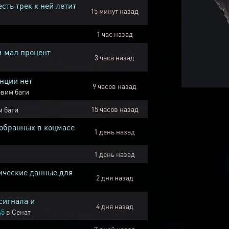
есть трек к ней летит
15 минут назад
1 час назад
м мал процент
3 часа назад
нции нет
9 часов назад
вим баги
15 часов назад
 баги
собранных в коцмасе
1 день назад
1 день назад
ические данные для
2 дня назад
сигнала и
4 дня назад
45
в
Сенат