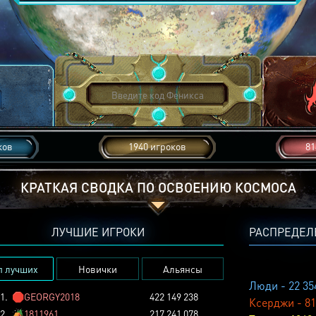
ков
1940 игроков
81
КРАТКАЯ СВОДКА ПО ОСВОЕНИЮ КОСМОСА
ЛУЧШИЕ ИГРОКИ
РАСПРЕДЕЛ
п лучших
Новички
Альянсы
Люди - 22 35
1.
🛑
GEORGY2018
422 149 238
Ксерджи - 81
2.
🏕️
1811961
217 241 078