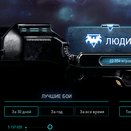
22 354 игро
ЛУЧШИЕ БОИ
За 30 дней
За год
За все время
То
5 137 020