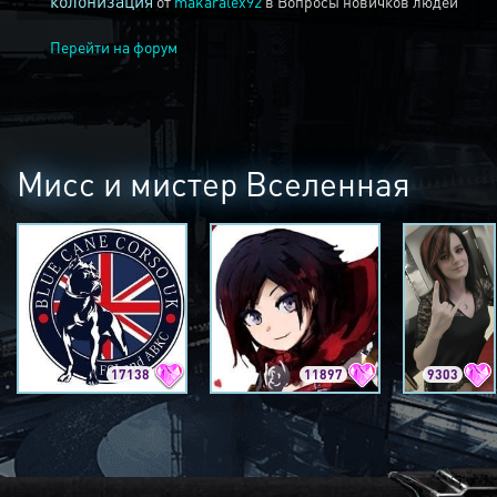
колонизация
от
makaralex92
в
Вопросы новичков людей
Перейти на форум
Мисс и мистер Вселенная
17138
11897
9303