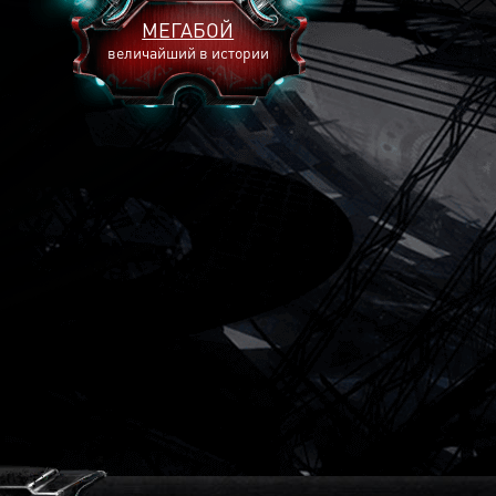
МЕГАБОЙ
величайший в истории
2893
2269
2240