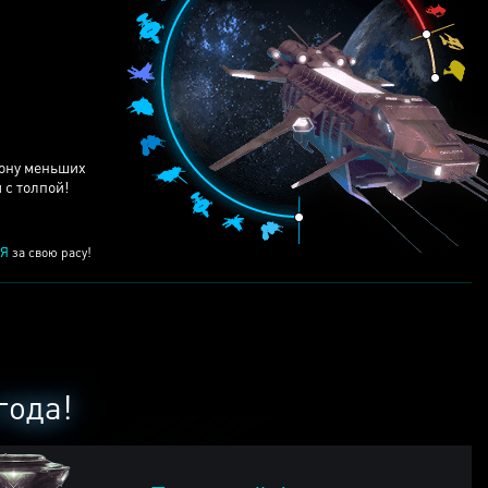
ЕЙ
рону меньших
 с толпой!
Я
за свою расу!
года!