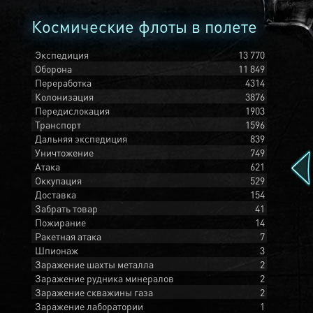
Космические флоты в полете
Экспедиция
13 770
Оборона
11 849
Переработка
4314
Колонизация
3876
Передислокация
1903
Транспорт
1596
Дальняя экспедиция
839
Уничтожение
749
Атака
621
Оккупация
529
Доставка
154
Забрать товар
41
Пожирание
14
Ракетная атака
7
Шпионаж
3
Заражение шахты металла
2
Заражение рудника минералов
2
Заражение скважины газа
2
Заражение лаборатории
1