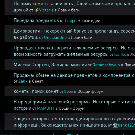
Не вижу кометы, а они есть , Слой с кометами пропал , 
другой
от
⚡
Victoria
в
Ловим баги
Передача предметов
от
Ling
в
Новые идеи
Демократия - некоректный бонус за пропаганду, совсе
выработки.
от
UncleanOne
в
Ловим баги
Пропадает иконка загрузить желаемые ресурсы, На ста
возможности загружать желаемые ресурсы
от
Ivanko
в
Ло
Миссия Отортен, Зависла миссия
от
Rammschwein
в
Ловим
Продажа/ обмен на дендре предметов и компонентов 
от
Zakk
в
Сенат
кометы, поиск комет
от
Seen
в
Общий форум
В предверии Альянсовой реформы, Некоторые статист
истории
от
MAMOHT
в
Общий форум
Защита авторов тем от скоординированного глушения 
информаци, Законодательная инициатива.
от
🏦
bank123