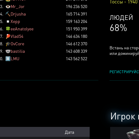
Тоссы - 1940
3.
👁️
Mr_Jor
196 236 520
4.
⛏️
Drjusha
165 714 391
КСЕРДЖ
5.
◽
Xepp
159 163 204
25%
6.
🍀
eeAnatolyee
151 950 399
7.
🏓
Vlad54
146 634 180
8.
🎓
OvCore
146 612 370
Встань на сто
9.
🐨
bastilia
143 608 339
или доминируй
0.
8️⃣
LMU
143 562 522
РЕГИСТРИРУЙС
Игрок 
Дата