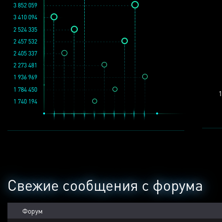
3 852 059
3 410 094
2 524 335
2 457 532
2 405 337
2 273 481
1 936 969
1 784 450
1
1 740 194
Свежие сообщения с форума
Форум