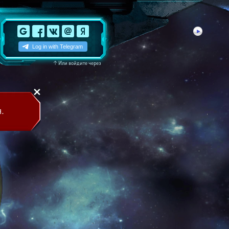
↑
Или войдите через
.