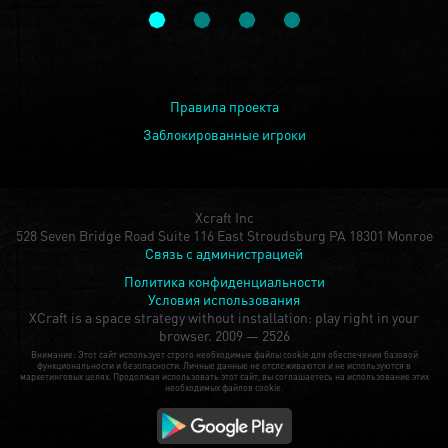
Правила проекта
Заблокированные игроки
Xcraft Inc
528 Seven Bridge Road Suite 116 East Stroudsburg PA 18301 Monroe
Связь с администрацией
Политика конфиденциальности
Условия использования
XCraft is a space strategy without installation: play right in your
browser.
2009 — 2526
Внимание: Этот сайт использует строго необходимые файлы cookie для обеспечения базовой
функциональности и безопасности. Личные данные не отслеживаются и не используются в
маркетинговых целях. Продолжая использовать этот сайт, вы соглашаетесь на использование этих
необходимых файлов cookie.