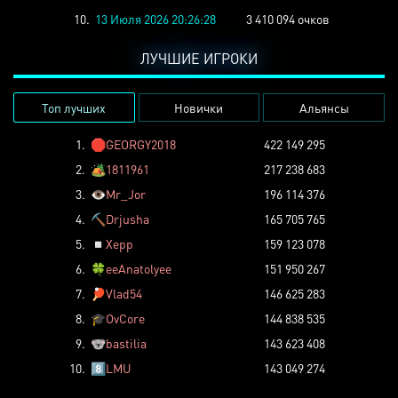
10.
13 Июля 2026 20:26:28
3 410 094 очков
ЛУЧШИЕ ИГРОКИ
Топ лучших
Новички
Альянсы
1.
🛑
GEORGY2018
422 149 295
2.
🏕️
1811961
217 238 683
3.
👁️
Mr_Jor
196 114 376
4.
⛏️
Drjusha
165 705 765
5.
◽
Xepp
159 123 078
6.
🍀
eeAnatolyee
151 950 267
7.
🏓
Vlad54
146 625 283
8.
🎓
OvCore
144 838 535
9.
🐨
bastilia
143 623 408
10.
8️⃣
LMU
143 049 274