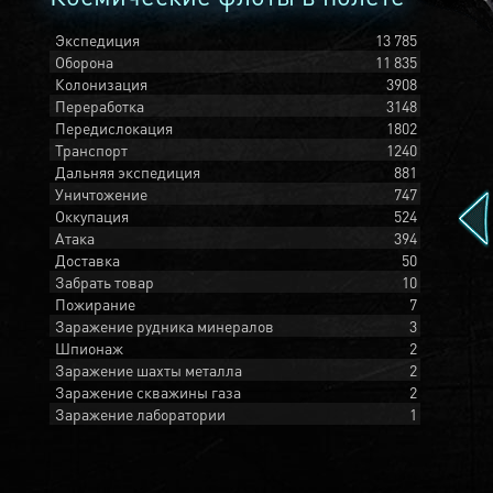
Экспедиция
13 785
Оборона
11 835
Колонизация
3908
Переработка
3148
Передислокация
1802
Транспорт
1240
Дальняя экспедиция
881
Уничтожение
747
Оккупация
524
Атака
394
Доставка
50
Забрать товар
10
Пожирание
7
Заражение рудника минералов
3
Шпионаж
2
Заражение шахты металла
2
Заражение скважины газа
2
Заражение лаборатории
1