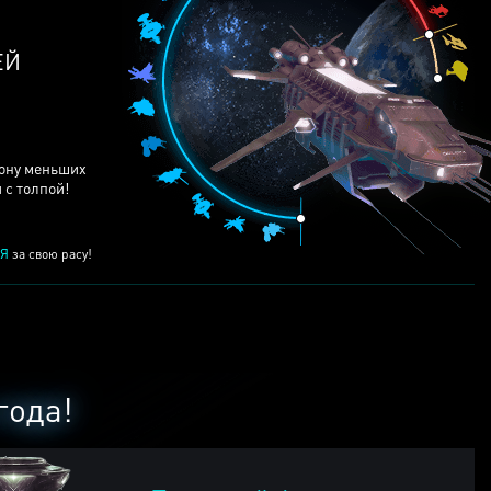
ЕЙ
рону меньших
 с толпой!
Я
за свою расу!
года!