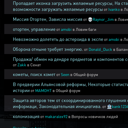
Пропадает иконка загрузить желаемые ресурсы, На ста
возможности загружать желаемые ресурсы
от
Ivanko
в
Ло
Миссия Отортен, Зависла миссия
от
💀
Raynor_Jim
в
Ловим
отортен, управление
от
amobi
в
Ловим баги
Невозможно долететь до астероида в экспе
от
amobi
в
Ло
Оборона отныне требует энергию.
от
Donald_Duck
в
Балан
Продажа/ обмен на дендре предметов и компонентов 
от
Zakk
в
Сенат
кометы, поиск комет
от
Seen
в
Общий форум
В предверии Альянсовой реформы, Некоторые статист
истории
от
MAMOHT
в
Общий форум
Защита авторов тем от скоординированного глушения 
информаци, Законодательная инициатива.
от
🏦
bank123
колонизация
от
makaralex92
в
Вопросы новичков людей