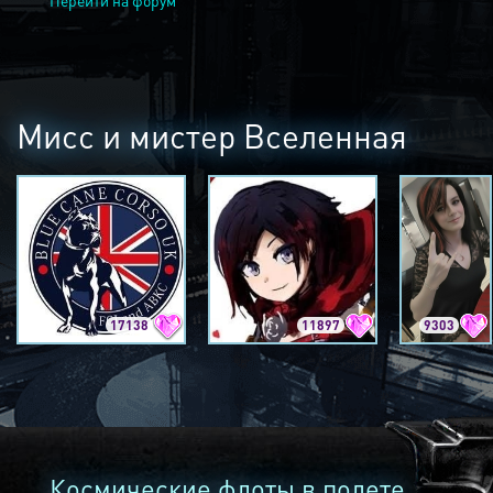
Перейти на форум
Мисс и мистер Вселенная
17138
11897
9303
Космические флоты в полете