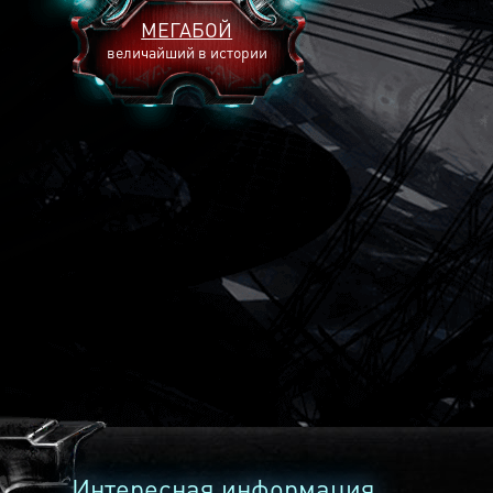
МЕГАБОЙ
величайший в истории
2893
2269
2240
Интересная информация