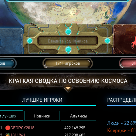
ков
1941 игроков
81
КРАТКАЯ СВОДКА ПО ОСВОЕНИЮ КОСМОСА
ЛУЧШИЕ ИГРОКИ
РАСПРЕДЕЛ
п лучших
Новички
Альянсы
Люди - 22 69
1.
🛑
GEORGY2018
422 149 295
Ксерджи - 81
2.
🏕️
1811961
217 238 683