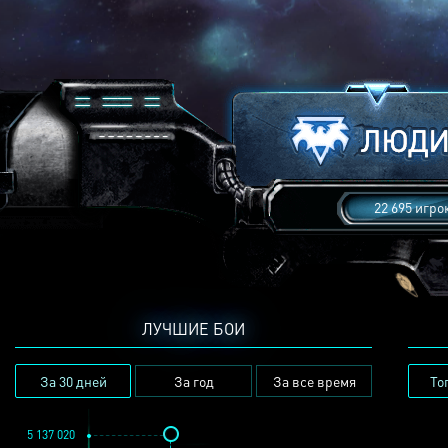
22 695 игро
ЛУЧШИЕ БОИ
За 30 дней
За год
За все время
То
5 137 020