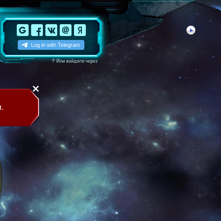
↑
Или войдите через
.