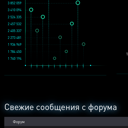
3 852 059
3 410 094
2 524 335
2 457 532
2 405 337
2 273 481
1 936 969
1 784 450
1
1 740 194
Свежие сообщения с форума
Форум