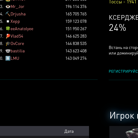
Тоссы - 1941
3.
👁️
Mr_Jor
196 114 376
4.
⛏️
Drjusha
165 705 765
КСЕРДЖ
5.
◽
Xepp
159 123 078
24%
6.
🍀
eeAnatolyee
151 950 267
7.
🏓
Vlad54
146 625 283
8.
🎓
OvCore
144 838 535
Встань на сто
9.
🐨
bastilia
143 623 408
или доминируй
0.
8️⃣
LMU
143 049 274
РЕГИСТРИРУЙС
Игрок 
Дата