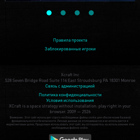
Правила проекта
Заблокированные игроки
Xcraft Inc
528 Seven Bridge Road Suite 116 East Stroudsburg PA 18301 Monroe
Связь с администрацией
Политика конфиденциальности
Условия использования
XCraft is a space strategy without installation: play right in your
browser.
2009 — 2526
Внимание: Этот сайт использует строго необходимые файлы cookie для обеспечения базовой
функциональности и безопасности. Личные данные не отслеживаются и не используются в
маркетинговых целях. Продолжая использовать этот сайт, вы соглашаетесь на использование этих
необходимых файлов cookie.