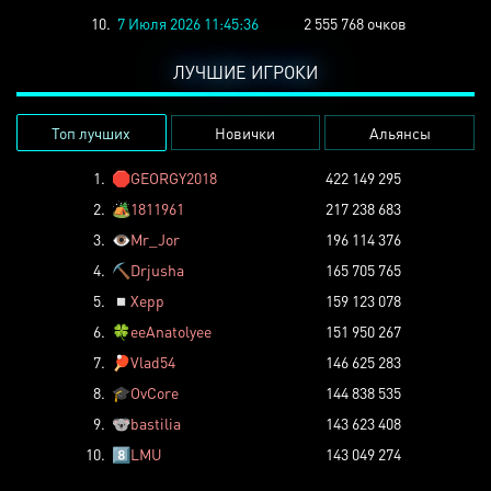
10.
7 Июля 2026 11:45:36
2 555 768 очков
ЛУЧШИЕ ИГРОКИ
Топ лучших
Новички
Альянсы
1.
🛑
GEORGY2018
422 149 295
2.
🏕️
1811961
217 238 683
3.
👁️
Mr_Jor
196 114 376
4.
⛏️
Drjusha
165 705 765
5.
◽
Xepp
159 123 078
6.
🍀
eeAnatolyee
151 950 267
7.
🏓
Vlad54
146 625 283
8.
🎓
OvCore
144 838 535
9.
🐨
bastilia
143 623 408
10.
8️⃣
LMU
143 049 274