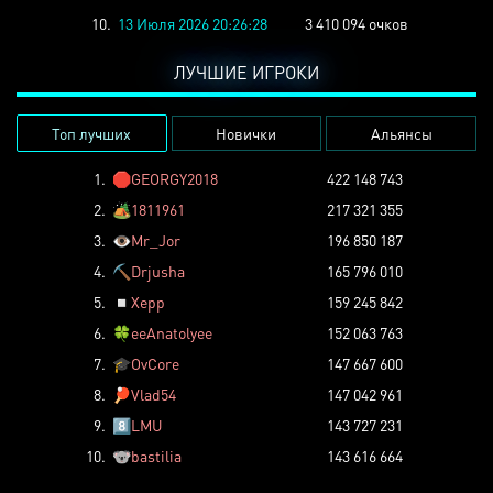
10.
13 Июля 2026 20:26:28
3 410 094 очков
ЛУЧШИЕ ИГРОКИ
Топ лучших
Новички
Альянсы
1.
🛑
GEORGY2018
422 148 743
2.
🏕️
1811961
217 321 355
3.
👁️
Mr_Jor
196 850 187
4.
⛏️
Drjusha
165 796 010
5.
◽
Xepp
159 245 842
6.
🍀
eeAnatolyee
152 063 763
7.
🎓
OvCore
147 667 600
8.
🏓
Vlad54
147 042 961
9.
8️⃣
LMU
143 727 231
10.
🐨
bastilia
143 616 664