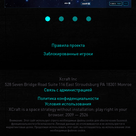
Правила проекта
Заблокированные игроки
Xcraft Inc
528 Seven Bridge Road Suite 116 East Stroudsburg PA 18301 Monroe
Связь с администрацией
Политика конфиденциальности
Условия использования
XCraft is a space strategy without installation: play right in your
browser.
2009 — 2526
Внимание: Этот сайт использует строго необходимые файлы cookie для обеспечения базовой
функциональности и безопасности. Личные данные не отслеживаются и не используются в
маркетинговых целях. Продолжая использовать этот сайт, вы соглашаетесь на использование этих
необходимых файлов cookie.