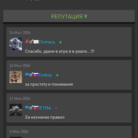
РЕПУТАЦИЯ
9
26
Июл
2026
+
Chimera
Спасибо, удачи в игре и в реале...!!!
24
Июл
2026
+
Covboy
за простоту и понимание
21
Июн
2026
-
IE1966
За незнание правил
4
Июн
2026