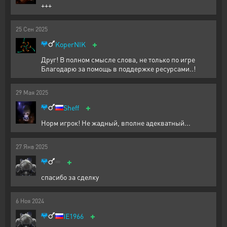
+++
25
Сен
2025
+
KoperNIK
Друг! В полном смысле слова, не только по игре
Благодарю за помощь в поддержке ресурсами..!
29
Мая
2025
+
Sheff
Норм игрок! Не жадный, вполне адекватный...
27
Янв
2025
+
спасибо за сделку
6
Ноя
2024
+
IE1966