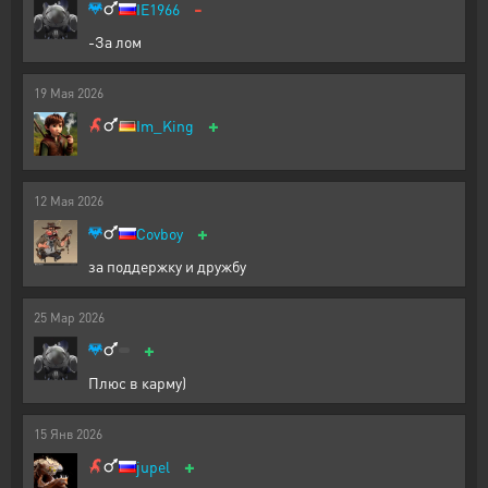
-
IE1966
-За лом
19
Мая
2026
+
Im_King
12
Мая
2026
+
Covboy
за поддержку и дружбу
25
Мар
2026
+
Плюс в карму)
15
Янв
2026
+
jupel