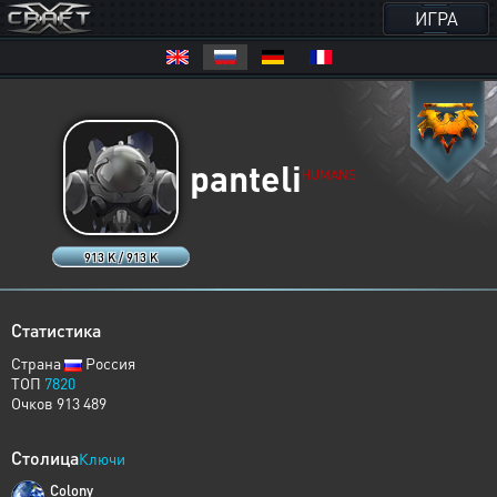
ИГРА
panteli
HUMANS
913 K / 913 K
Статистика
Страна
Россия
ТОП
7820
Очков 913 489
Столица
Ключи
Colony