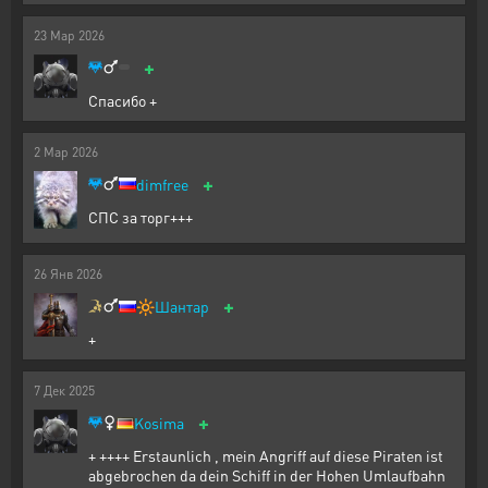
23
Мар
2026
+
Спасибо +
2
Мар
2026
+
dimfree
СПС за торг+++
26
Янв
2026
+
🔆
Шантар
+
7
Дек
2025
+
Kosima
+ ++++ Erstaunlich , mein Angriff auf diese Piraten ist
abgebrochen da dein Schiff in der Hohen Umlaufbahn