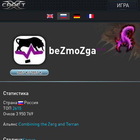
ИГРА
beZmoZga
XERJ
3951 K / 3951 K
Статистика
Страна
Россия
ТОП
2615
Очков 3 950 769
Альянс
Combining the Zerg and Terran
Столица
Ключи