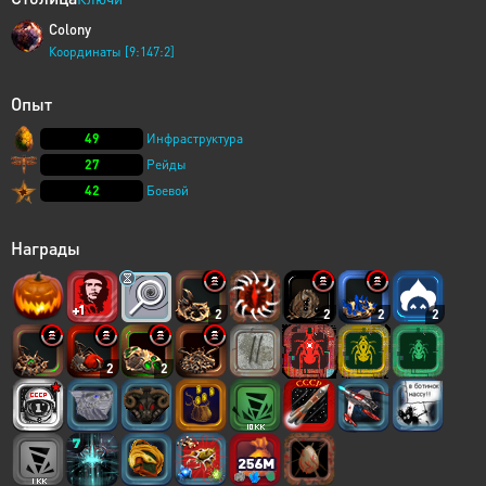
Colony
Координаты [9:147:2]
Опыт
49
Инфраструктура
27
Рейды
42
Боевой
Награды
2
2
2
2
2
2