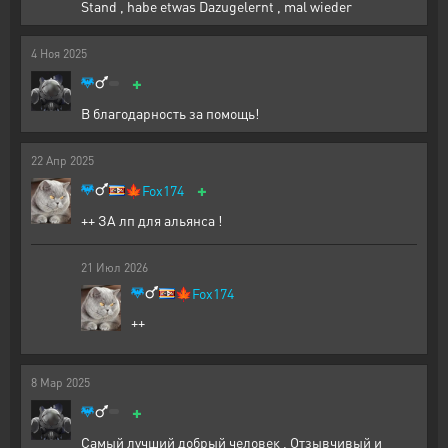
Stand , habe etwas Dazugelernt , mal wieder
4
Ноя
2025
+
В благодарность за помощь!
22
Апр
2025
+
🍁
Fox174
++ ЗА лп для альянса !
21
Июл
2026
🍁
Fox174
++
8
Мар
2025
+
Самый лучший добрый человек , Отзывчивый и