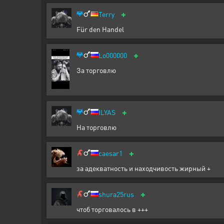
+
Terry
Für den Handel
+
Lo000000
За торговлю
+
ILYAS
На торговлю
+
caesar1
за адекватность и находчивость жирный +
+
shura25rus
чтоб торговалось в +++