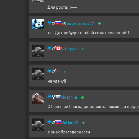
Для роста!!!+++
+
🚜
Submarina777
+++ Да прибудет с тобой сила вселенной 1
+
Vitalyzzz
+
на удачу!)
+
Viktoriia
С большой благодарностью за помощь и поддер
+
RoDon22
в знак благодарности