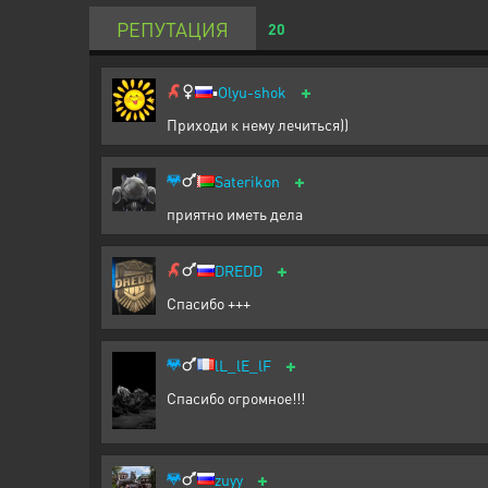
РЕПУТАЦИЯ
20
+
▪️
Olyu-shok
Приходи к нему лечиться))
+
Saterikon
приятно иметь дела
+
DREDD
Спасибо +++
+
lL_lE_lF
Спасибо огромное!!!
+
zuyy