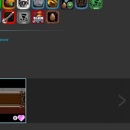
ение
0