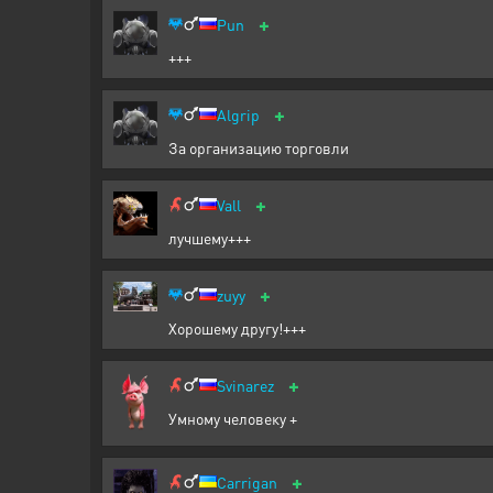
+
Pun
+++
+
Algrip
За организацию торговли
+
Vall
лучшему+++
+
zuyy
Хорошему другу!+++
+
Svinarez
Умному человеку +
+
Carrigan