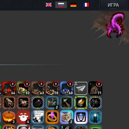
ИГРА
6
66
53
63
70
60
71
2
3
4
2