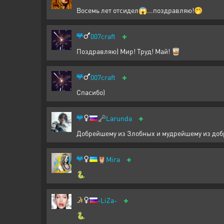
Восемь лет отсидел😱...поздравляю!🤭
+
007craft
Поздравляю) Мир! Труд! Май! 🥃
+
007craft
Спасибо)
+
🗝️
Larunda
Добрейшему из Злобных и мудрейшему 
+
🦉
Mira
🐍
+
-LiZa-
🐍