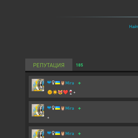
Найт
РЕПУТАЦИЯ
185
+
🦉
Mira
🌞☀️😻❤️🍷+
+
🦉
Mira
+
+
🦉
Mira