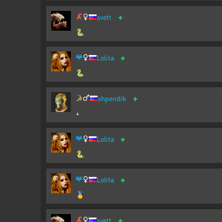
+
svett
🐍
+
Lolita
🐍
+
shpendik
+
+
Lolita
🐍
+
Lolita
🥇
+
svett