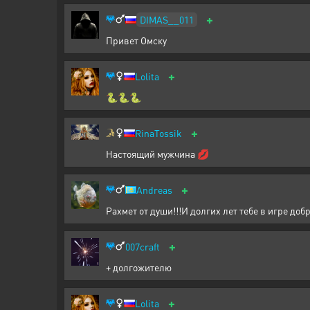
+
DIMAS__011
Привет Омску
+
Lolita
🐍🐍🐍
+
RinaTossik
Настоящий мужчина 💋
+
Andreas
Рахмет от души!!!И долгих лет тебе в игре доб
+
007craft
+ долгожителю
+
Lolita