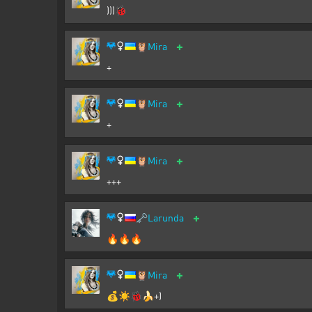
)))🐞
+
🦉
Mira
+
+
🦉
Mira
+
+
🦉
Mira
+++
+
🗝️
Larunda
🔥🔥🔥
+
🦉
Mira
💰☀️🐞🍌+)