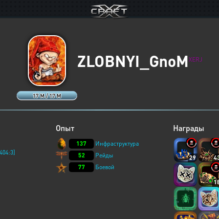
ZLOBNYI_GnoM
XERJ
17 M / 17 M
Опыт
Награды
137
Инфраструктура
404:3]
52
Рейды
29
4
77
Боевой
1