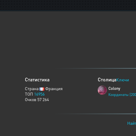
Статистика
Столица
Ключи
Страна
Франция
Colony
ТОП
16956
Координаты [200
Очков 57 264
Найт