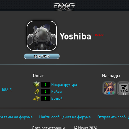
Yoshiba
HUMANS
57 K / 57 K
Опыт
Награды
5
Инфраструктура
:1086:6]
3
Рейды
1
Боевой
и темы на форуме
Найти сообщения на форуме
Отправить сообщ
Дата регистрации
14 Июня 2026