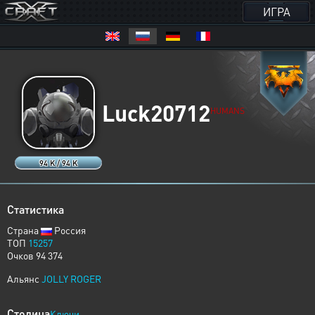
ИГРА
Luck20712
HUMANS
94 K / 94 K
Статистика
Страна
Россия
ТОП
15257
Очков 94 374
Альянс
JOLLY ROGER
Столица
Ключи