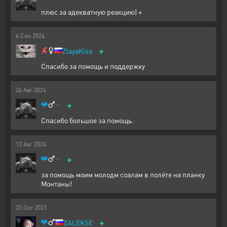
плюс за адекватную реакцию) +
6
Сен
2024
+
ZlayaKisa
Спасибо за помощь и поддержку
26
Авг
2024
+
Спасибо большое за помощь.
12
Авг
2024
+
за помощь моим молодм соалам в полёте на планку
Монтаны!
20
Окт
2023
+
ZALEKSE