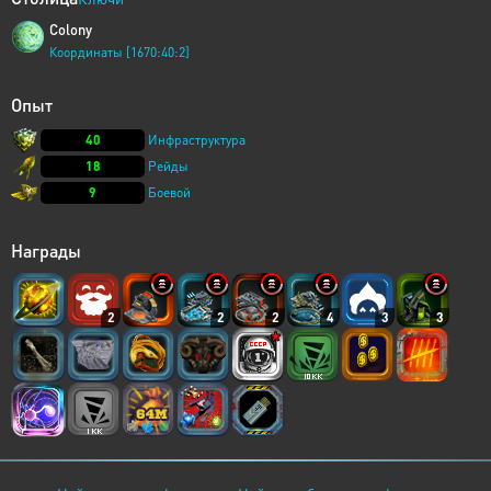
Colony
Координаты [1670:40:2]
Опыт
40
Инфраструктура
18
Рейды
9
Боевой
Награды
2
2
2
4
3
3