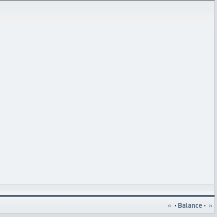
«
·
Balance
·
»