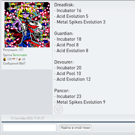
Dreadlisk:
· Incubator 16
· Acid Evolution 5
· Metal Spikes Evolution 3
Guardian:
· Incubator 18
· Acid Pool 8
· Acid Evolution 8
Репутация
-207
Группа
Terminator
108
7
48
Devourer:
Сообщений
8667
· Incubator 20
· Acid Pool 10
· Acid Evolution 12
Pancor:
· Incubator 23
· Metal Spikes Evolution 9
12 Сентября 2024 17:01:27