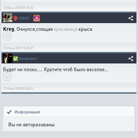
22 Июня 2018 09:18:24
👺
SWAT
Kreg
, Очнулся,спящая
красавица
крыса
22 Июня 2018 10:30:27
✅
Анархист
Будет не плохо..... Крутите чтоб было веселее...
19 Июля 2018 05:58:53
Информация
Вы не авторизованы