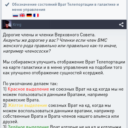
Обозначение состояний Врат Телепортации в галактике и
меню управления
Kreg
Дорогие члены и членки Верховного Совета.
Акаунты же дорогие у вас? Членки если член ВМС
женского рода правильно или правильно как-то иначе,
например членососки?
Мы собираемся улучшить отображение Врат Телепортации
на карте галактики и в меню управления на подобии того
как улучшено отображение сущностей ксерджей.
По умолчанию делаем так:
1)
Красное выделение
не союзных Врат на кд когда мы не
можем пользоваться данными Вратами, например
вражеские Врата.
2)
Жёлтое выделение
союзных Врат на кд, когда мы
можем воспользоваться данными вратами, например
собственные Врата и Врата членов нашего альянса или
друзей.
3)
Зелёное выделение
Врат которые не на кд и которыми