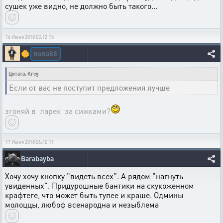
сушек уже видно, не должно быть такого...
16 Июня 2018 03:12:15
вова88
🌼
Цитата: Kreg
Если от вас не поступит предложения лучше
згоняй в ларек за сижками?
17 Июня 2018 06:40:11
Barabayba
Хочу хочу кнопку "видеть всех". А рядом "нагнуть
увиденных". Придурошные бантики на скукоженном
крафтеге, что может быть тупее и краше. Одмины
молоццы, любоф всенародна и незыблема