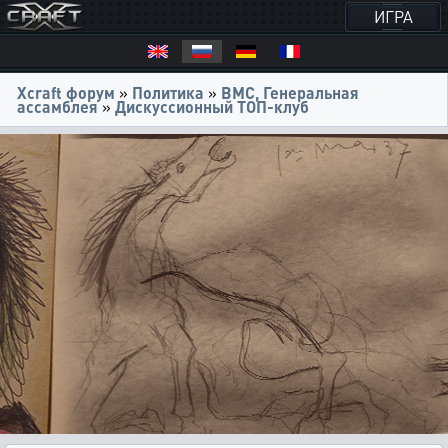
ИГРА
Xcraft форум
»
Политика
»
ВМС, Генеральная
ассамблея
»
Дискуссионный ТОП-клуб