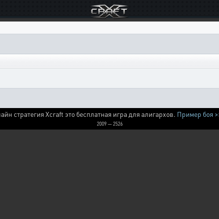
айн стратегия Xcraft это бесплатная игра для алигархов.
Пример боя >
2009 — 2526