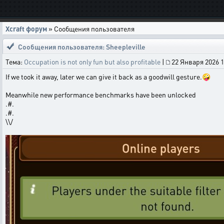
Xcraft форум
» Сообщения пользователя
Сообщения пользователя: Sheepleville
Тема:
Occupation is not only fun but also profitable
|
22 Января 2026 1
If we took it away, later we can give it back as a goodwill gesture.🤪
Meanwhile new performance benchmarks have been unlocked
.#.
.#.
\\/