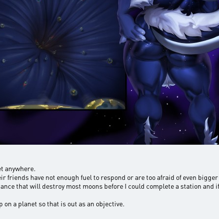
et anywhere.
ir friends have not enough fuel to respond or are too afraid of even bigger
alliance that will destroy most moons before I could complete a station and i
on a planet so that is out as an objective.