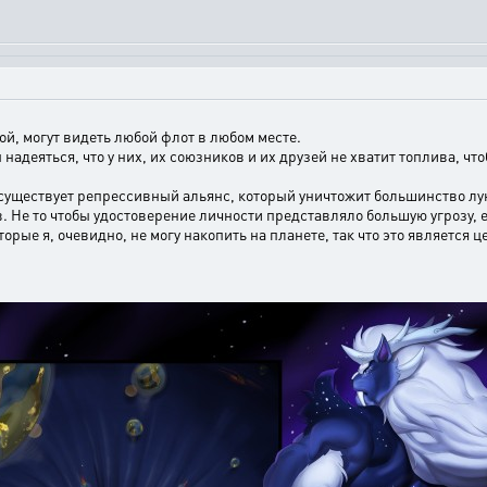
й, могут видеть любой флот в любом месте.
надеяться, что у них, их союзников и их друзей не хватит топлива, ч
о существует репрессивный альянс, который уничтожит большинство лун
в. Не то чтобы удостоверение личности представляло большую угрозу, е
орые я, очевидно, не могу накопить на планете, так что это является ц