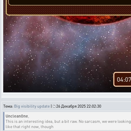
Тема:
Big visibility update
|
26 Декабря 2025 22:02:30
UncleanOne
,
This is an interesting idea, but a bit raw. No sarcasm, we were looking
like that right now, though