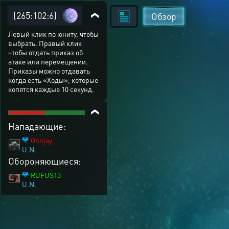
[265:102:6]
Обзор
Левый клик по юниту, чтобы
выбрать. Правый клик
чтобы отдать приказ об
атаке или перемещении.
Приказы можно отдавать
когда есть «Ходы», которые
копятся каждые 10 секунд.
Нападающие:
Ohnjay
U.N.
Обороняющиеся:
RUFUS13
U.N.