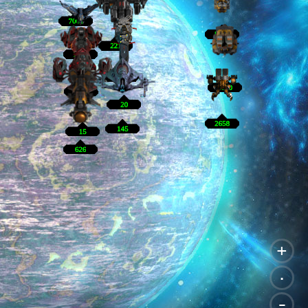
+
.
-