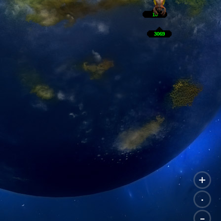
+
.
-